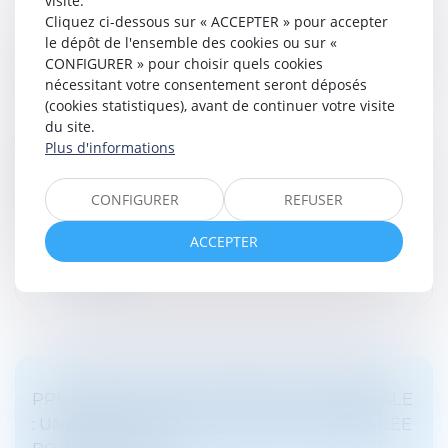
visite.
Cliquez ci-dessous sur « ACCEPTER » pour accepter
le dépôt de l'ensemble des cookies ou sur «
CAPTATION DE DONNÉES TÉLÉPHONIQUES
CONFIGURER » pour choisir quels cookies
: DERNIÈRES PRÉCISIONS SUR LE POUVOIR
nécessitant votre consentement seront déposés
DES ENQUÊTEURS
(cookies statistiques), avant de continuer votre visite
Droit pénal
/
Procédure pénale
du site.
Conformément à l’article 174, alinéa 2 du Code de
Plus d'informations
procédure pénale, l’annulation par voie de
conséquence de pièces de la procédure ne saurait être
CONFIGURER
REFUSER
fondée sur la nullité d’une pi...
ACCEPTER
Lire la suite
PRESCRIPTION EN MATIÈRE SUCCESSORALE
: UNE OBLIGATION DE CONSEIL RENFORCÉE