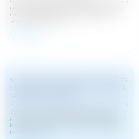
Selon la méthodologie systématiquement suivie par la
Commission européenne, les pays tiers placés par le
GAFI en liste grise, comme cela a été le cas de
Monaco en juin 2024, son...
Lire la suite
SOLIDARITÉ FISCALE ENTRE EX-CONJOINTS
: UNE RÉFORME APPLIQUÉE AVEC RIGUEUR,
RAPIDITÉ ET HUMANITÉ
Droit de la famille, des personnes et de leur patrimoine
Depuis un an, la direction générale des Finances
publiques (DGFiP) s'est mobilisée pour l'application de
la réforme du dispositif de décharge de solidarité de
paiement entre ex-...