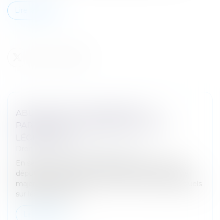
Lire la suite
ABUS SEXUELS SUR MINEURS : LE
PARLEMENT EUROPÉEN MUSCLE LA
LÉGISLATION
Droit pénal
/
Droit pénal des mineurs
En session plénière à Strasbourg, mardi 17 juin, les
députés européens se sont prononcés à une large
majorité pour renforcer la lutte contre les abus sexuels
sur les enfants. Ob...
Lire la suite