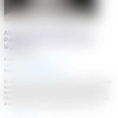
Abus sexuels sur mineurs : le
Parlement européen muscle la
législation
Publié le :
23/06/2025
Droit pénal
/
Droit pénal des mineurs
Source :
www.touteleurope.eu
En session plénière à Strasbourg, mardi 17 juin, les députés
européens se sont prononcés à une large majorité pour
renforcer la lutte contre les abus sexuels sur les enfants.
Objectif : adapter une directive de 2011 à l’ère numérique,
durcir les sanctions et mieux protéger les victimes...