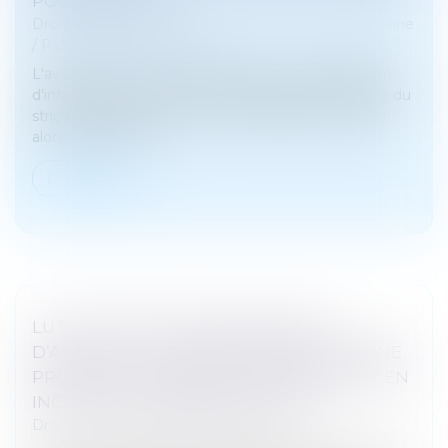
POUR L’AVOCAT
Droit de la famille, des personnes et de leur patrimoine
/
Patrimoine et succession
L'avocat est tenu envers son client d'une obligation
d'information et de conseil, laquelle s’étend au-delà du
strict mandat procédural. Cette obligation implique
alors notamment...
Lire la suite
LUTTE CONTRE LE BLANCHIMENT
D’ARGENT : LA COMMISSION EUROPÉENNE
PROPOSE UNE MISE À JOUR DE SA LISTE EN
INCLUANT NOTAMMENT MONACO
Droit pénal
/
Droit pénal des affaires