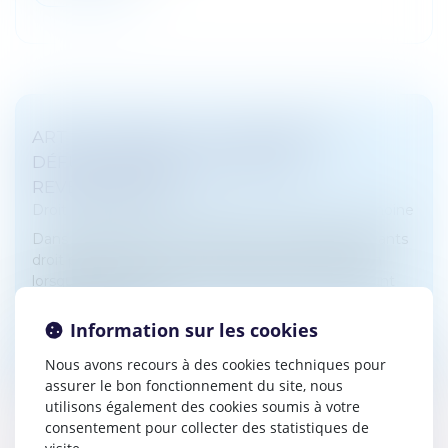
ART ET HÉRITAGE : LES ŒUVRES DU
DÉFUNT PEUVENT-ELLES ÊTRE
REVENDIQUÉES ?
Droit de la famille, des personnes et de leur patrimoine
Dans le cadre d’une succession, les héritiers ou ayants
droit peuvent exercer une action en revendication
lorsqu’une œuvre ou un bien appartenant au défunt
est détenu par un tie...
Information sur les cookies
Lire la suite
Nous avons recours à des cookies techniques pour
assurer le bon fonctionnement du site, nous
utilisons également des cookies soumis à votre
consentement pour collecter des statistiques de