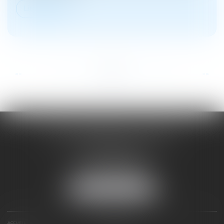
Lire la suite
...
...
<<
<
16
17
18
19
20
21
22
>
>>
SOYER ANNABELLE AVOCAT
104 Avenue Frederic Mistral
34500 BEZIERS
Tél :
04 67 28 78 70
Fax : 04 67 28 43 54
NOUS LOCALISER
ACCUEIL
EXPERTISES