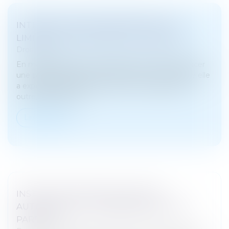
INTERDICTION DE MANIFESTER : LES
LIMITES DU POUVOIR DU JUGE PÉNAL
Droit pénal
En matière pénale, une juridiction ne peut prononcer
une peine qu'à raison d'une infraction pour laquelle elle
a expressément déclaré le prévenu coupable. En
outre, toute décisi...
Lire la suite
INSTRUCTION EN FAMILLE SANS
AUTORISATION : CONDAMNATION DES
PARENTS