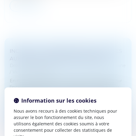
Lire la suite
INCESTE ET VIOLENCES SEXUELLES FAITES
AUX ENFANTS PROPOSITIONS CIIVISE
Droit de la famille, des personnes et de leur patrimoine
/
Violences familiales
En novembre 2023, la Commission indépendante sur
l'inceste et les violences sexuelles faites aux enfants
(Ciivise) formulait 82 préconisations. En juin 2026, la
Information sur les cookies
Ciivise a remis...
Nous avons recours à des cookies techniques pour
Lire la suite
assurer le bon fonctionnement du site, nous
utilisons également des cookies soumis à votre
consentement pour collecter des statistiques de