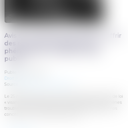
Avis sur le projet de loi "visant à offrir
des réponses immédiates aux
phénomènes troublant l’ordre
public"
Publié le :
29/06/2026
Droit pénal
Source :
www.defenseurdesdroits.fr
Le 25 mars 2026, le Gouvernement a déposé le projet de loi
« visant à offrir des réponses immédiates aux phénomènes
troublant l’ordre public, la sécurité et la tranquillité de nos
concitoyens », en procédure accélérée...