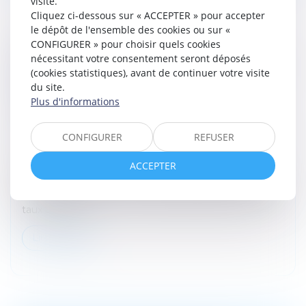
visite.
Cliquez ci-dessous sur « ACCEPTER » pour accepter
le dépôt de l'ensemble des cookies ou sur «
CONFIGURER » pour choisir quels cookies
EXONÉRATION TOTALE DE DROITS DE
nécessitant votre consentement seront déposés
SUCCESSION ENTRE FRÈRES ET SŒURS (CGI,
(cookies statistiques), avant de continuer votre visite
ART. 796-0 TER) : ATTENTION DE NE PAS
du site.
CONFONDRE « DOMICILE COMMUN » ET
Plus d'informations
« RÉSIDENCE COMMUNE »
Droit de la famille, des personnes et de leur patrimoine
CONFIGURER
REFUSER
/
Patrimoine et succession
ACCEPTER
L’exonération totale de droits de succession dont
peuvent bénéficier certains frères et sœurs portée par
l’article 796-0 ter du CGI est très attractive eu égard au
taux de 35 %...
Lire la suite