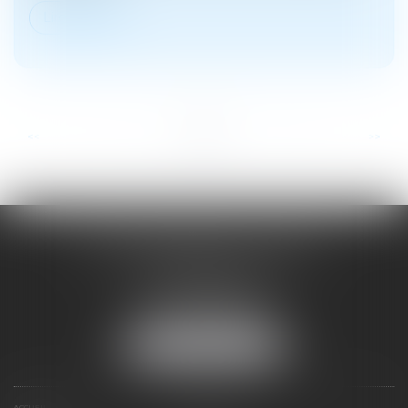
Lire la suite
...
...
<<
<
2
3
4
5
6
7
8
>
>>
SOYER ANNABELLE AVOCAT
104 Avenue Frederic Mistral
34500 BEZIERS
Tél :
04 67 28 78 70
Fax : 04 67 28 43 54
NOUS LOCALISER
ACCUEIL
EXPERTISES