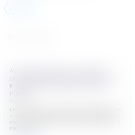
Lire la suite
AVIS SUR LE PROJET DE LOI "VISANT À
OFFRIR DES RÉPONSES IMMÉDIATES AUX
PHÉNOMÈNES TROUBLANT L’ORDRE
PUBLIC"
Droit pénal
Le 25 mars 2026, le Gouvernement a déposé le projet
de loi « visant à offrir des réponses immédiates aux
phénomènes troublant l’ordre public, la sécurité et la
tranquillité de n...