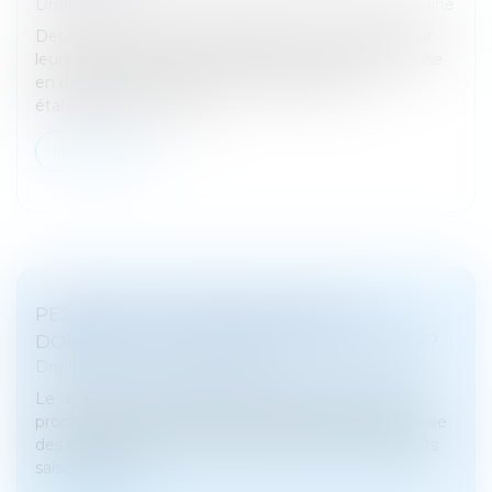
Droit de la famille, des personnes et de leur patrimoine
Deux parents pratiquent l’instruction en famille pour
leurs enfants. Le 10 mars 2023, ils reçoivent une mise
en demeure d’inscrire leurs enfants dans un
établissement scolaire....
Lire la suite
PESÉE DES STUPÉFIANTS PAR LES
DOUANES : QUELLES RÈGLES APPLIQUER ?
Droit pénal
/
Procédure pénale
Le droit douanier obéit à des règles procédurales
propres pour la constatation des infractions et la saisie
des marchandises. Toutefois, lorsque des stupéfiants
saisis dans le c...