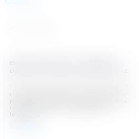
BIEN GREVÉ D’USUFRUIT : COMMENT SE
DÉROULE L’ATTRIBUTION PRÉFÉRENTIELLE
?
Droit de la famille, des personnes et de leur patrimoine
L’attribution préférentielle d’une entreprise agricole est
prévue par les articles 831 et suivants du Code civil. Ce
mécanisme permet à un héritier participant à
l’exploitation...
Lire la suite