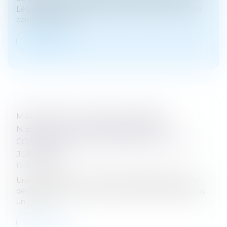
Législation comparée a réalisé une étude sur la lutte
contre la délinqu...
Lire la suite
MAGISTRATS : UNE FAUTE PÉNALE
N'EMPORTE PAS FORCÉMENT UNE
CONDAMNATION DISCIPLINAIRE - ACTU-
JURIDIQUE
Droit pénal
Une magistrate a été condamnée pénalement pour
des faits de violences à la suite d’une altercation dans
un bar...
Lire la suite