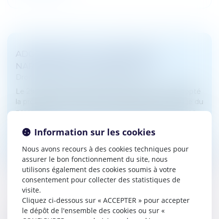
ADOPTION DE LA LOI CONTRE LE
NARCOTRAFIC : LES POINTS CLÉS
Droit pénal
/
Droit pénal des affaires
Le 29 avril 2025, le Parlement a définitivement adopté
la proposition de loi visant à sortir la France du piège du
narcotrafic. Le point sur quatre dispositions majeures
de ce t...
Information sur les cookies
Lire la suite
Nous avons recours à des cookies techniques pour
assurer le bon fonctionnement du site, nous
utilisons également des cookies soumis à votre
consentement pour collecter des statistiques de
visite.
Cliquez ci-dessous sur « ACCEPTER » pour accepter
le dépôt de l'ensemble des cookies ou sur «
RECHERCHE DE PATERNITÉ : POURQUOI LA