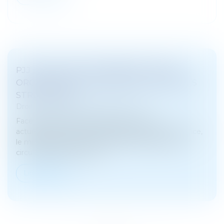
PJJ ET ACCUEIL DES MINEURS : MIEUX
ORGANISER LES CONTRÔLES AU SEIN DES
STRUCTURES
Droit pénal
/
Droit pénal des mineurs
Face à la détresse dans laquelle se trouve
actuellement le secteur de la protection de l’enfance,
le ministère de la Justice a décidé de rédiger une
circulaire, publiée le 28 av...
Lire la suite