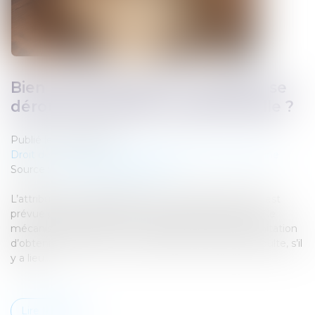
Bien grevé d’usufruit : comment se
déroule l’attribution préférentielle ?
Publié le :
14/05/2025
Droit de la famille, des personnes et de leur patrimoine
Source :
www.lemag-juridique.com
L’attribution préférentielle d’une entreprise agricole est
prévue par les articles 831 et suivants du Code civil. Ce
mécanisme permet à un héritier participant à l’exploitation
d’obtenir certains biens successoraux à charge de soulte, s’il
y a lieu...
Lire la suite