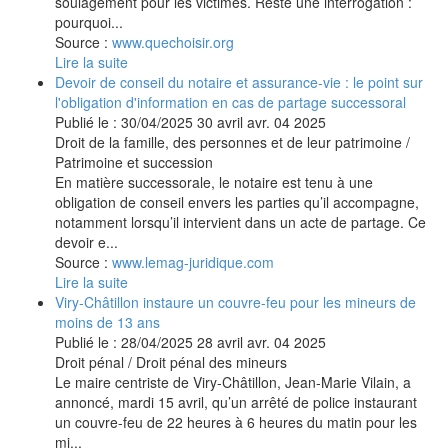
soulagement pour les victimes. Reste une interrogation :
pourquoi...
Source :
www.quechoisir.org
Lire la suite
Devoir de conseil du notaire et assurance-vie : le point sur
l'obligation d'information en cas de partage successoral
Publié le :
30/04/2025
30
avril
avr.
04
2025
Droit de la famille, des personnes et de leur patrimoine
/
Patrimoine et succession
En matière successorale, le notaire est tenu à une
obligation de conseil envers les parties qu’il accompagne,
notamment lorsqu’il intervient dans un acte de partage. Ce
devoir e...
Source :
www.lemag-juridique.com
Lire la suite
Viry-Châtillon instaure un couvre-feu pour les mineurs de
moins de 13 ans
Publié le :
28/04/2025
28
avril
avr.
04
2025
Droit pénal
/
Droit pénal des mineurs
Le maire centriste de Viry-Châtillon, Jean-Marie Vilain, a
annoncé, mardi 15 avril, qu’un arrêté de police instaurant
un couvre-feu de 22 heures à 6 heures du matin pour les
mi...