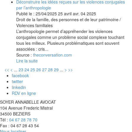
Déconstruire les idées reçues sur les violences conjugales
par l’anthropologie
Publié le :
25/04/2025
25
avril
avr.
04
2025
Droit de la famille, des personnes et de leur patrimoine
/
Violences familiales
L’anthropologie permet d’appréhender les violences
conjugales comme un problème social complexe touchant
tous les milieux. Plusieurs problématiques sont souvent
associées : cris...
Source :
theconversation.com
Lire la suite
<<
<
...
23
24
25
26
27
28
29
...
>
>>
facebook
twitter
linkedin
RDV en ligne
SOYER ANNABELLE AVOCAT
104 Avenue Frederic Mistral
34500 BEZIERS
Tél :
04 67 28 78 70
Fax : 04 67 28 43 54
Nous localiser