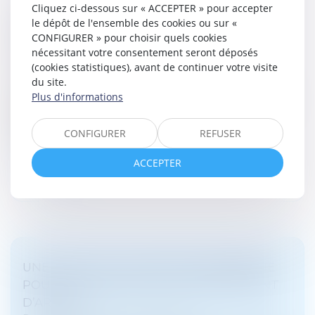
Cliquez ci-dessous sur « ACCEPTER » pour accepter
MOYENS DE PREUVE OU ACTES DE
le dépôt de l'ensemble des cookies ou sur «
PROCÉDURE ? LA COUR DE CASSATION
CONFIGURER » pour choisir quels cookies
TRACE LA FRONTIÈRE !
nécessitant votre consentement seront déposés
(cookies statistiques), avant de continuer votre visite
Droit pénal
/
Procédure pénale
du site.
Dans une affaire de recel d’œuvres d’art, la Cour de
Plus d'informations
cassation s’est prononcée sur la nature juridique des
données issues de l’exploitation d’un téléphone
CONFIGURER
REFUSER
portable. Le prévenu a...
Lire la suite
ACCEPTER
UNE NOUVELLE AUTORITÉ EUROPÉENNE
POUR LUTTER CONTRE LE BLANCHIMENT
D’ARGENT