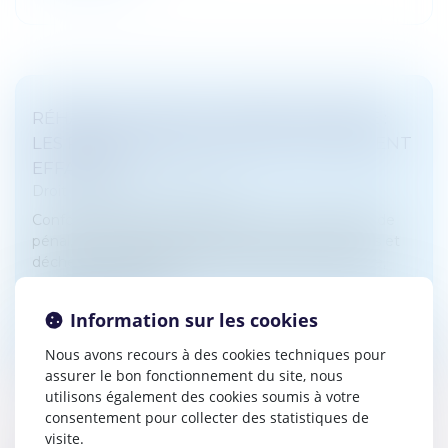
RÉHABILITATION DU CASIER JUDICIAIRE :
LES PEINES DÉFINITIVES SONT ÉGALEMENT
EFFACÉES
Droit pénal
/
(NPU) Infraction
Conformément aux articles 133-13 et 133-16 du Code
pénal, la réhabilitation légale efface les incapacités et
déchéances résultant d’une condamnation pénale,
sauf expressions pré...
Information sur les cookies
Lire la suite
Nous avons recours à des cookies techniques pour
assurer le bon fonctionnement du site, nous
utilisons également des cookies soumis à votre
consentement pour collecter des statistiques de
visite.