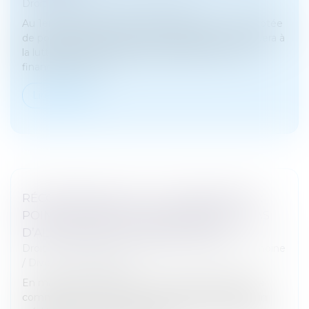
Droit pénal
/
Droit pénal des affaires
Au 1er juillet 2025, une nouvelle autorité LCB-FT dotée
de pouvoirs de surveillance et d’enquête, contribuera à
la lutte contre les réseaux de blanchiment et de
financement du t...
Lire la suite
RÉCOMPENSE DUE À LA COMMUNAUTÉ :
POINT DE DÉPART DES INTÉRÊTS EN CAS
D’ALIÉNATION D’UN BIEN PROPRE
Droit de la famille, des personnes et de leur patrimoine
/
Divorce et séparation
En matière de régime de communauté, lorsque la
communauté a contribué au remboursement d’un