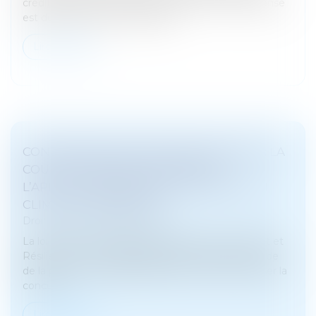
crédit ayant financé un bien propre, une récompense
est due. Si ce bien a été aliéné...
Lire la suite
CONTREFAÇON DE PIÈCES DÉTACHÉES : LA
COUR DE CASSATION CONFIRME
L’APPLICATION RÉTROACTIVE DE LA LOI
CLIMAT ET RÉSILIENCE
Droit pénal
/
(NPU) Infraction
La loi n°2021-1104 du 22 août 2021, dite « loi Climat et
Résilience », avait significativement modifié le Code
de la propriété intellectuelle dans le but de favoriser la
concurr...
Lire la suite