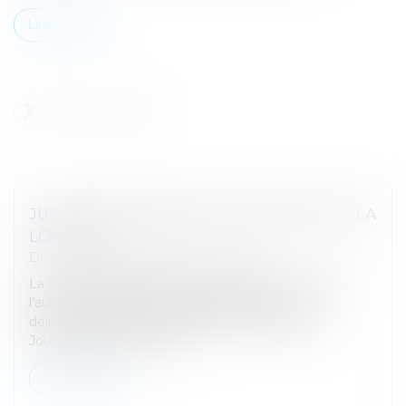
Lire la suite
JUSTICE DES MINEURS : PUBLICATION DE LA
LOI ATTAL
Droit pénal
/
Droit pénal des mineurs
La loi n° 2025-568 du 23 juin 2025 visant à renforcer
l’autorité de la justice à l’égard des mineurs
délinquants et de leurs parents a été publiée au
Journal officiel du 24 juin...
Lire la suite