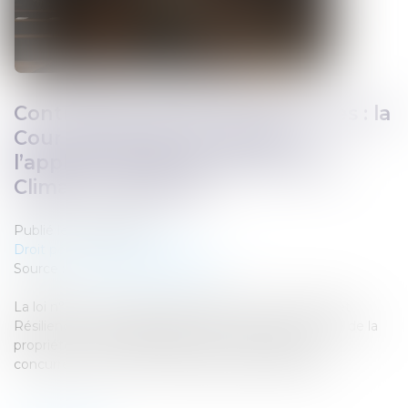
Contrefaçon de pièces détachées : la
Cour de cassation confirme
l’application rétroactive de la loi
Climat et résilience
Publié le :
23/06/2025
Droit pénal
/
(NPU) Infraction
Source :
www.lemag-juridique.com
La loi n°2021-1104 du 22 août 2021, dite « loi Climat et
Résilience », avait significativement modifié le Code de la
propriété intellectuelle dans le but de favoriser la
concurrence sur le marché des pièces détachées...