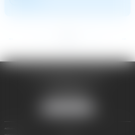
...
...
<<
<
15
16
17
18
19
20
21
>
>>
SOYER ANNABELLE AVOCAT
104 Avenue Frederic Mistral
34500 BEZIERS
Tél :
04 67 28 78 70
Fax : 04 67 28 43 54
NOUS LOCALISER
ACCUEIL
EXPERTISES
HONORAIRES
CONTACT