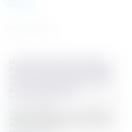
LE JUGEMENT DE DIVORCE ACQUIERT
FORCE DE CHOSE JUGÉE À L’EXPIRATION
DU DÉLAI D’APPEL, RENDANT PRESCRITE
LA SAISIE CONSERVATOIRE PRATIQUÉE
PLUS DE CINQ ANS APRÈS
Droit de la famille, des personnes et de leur patrimoine
/
Divorce et séparation
Un jugement acquiert force de chose jugée lorsqu’il
n’est plus susceptible d’aucun recours suspensif
d’exécution. En matière de divorce, la force de chose
jugée du jugement a de...