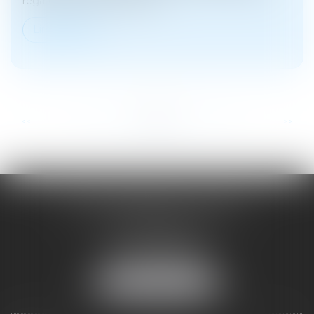
regard de la gravité des faits...
Lire la suite
...
...
<<
<
34
35
36
37
38
39
40
>
>>
SOYER ANNABELLE AVOCAT
104 Avenue Frederic Mistral
34500 BEZIERS
Tél :
04 67 28 78 70
Fax : 04 67 28 43 54
NOUS LOCALISER