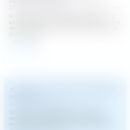
PAROLE DES MINEURS ?
Droit de la famille, des personnes et de leur patrimoine
Si des enfants mineurs sont placés, les parents
peuvent toujours, sous conditions, bénéficier d’un droit
de visite. Malgré leur minorité, les mineurs ont le droit
d’être entendu...
Lire la suite
ZOOM SUR LES LIMITES DE LA DÉTENTION
PROVISOIRE
Droit pénal
/
Procédure pénale
Selon l’article 5 paragraphe 3 de la Convention
européenne des droits de l’homme, la détention
provisoire ne peut excéder une durée raisonnable au