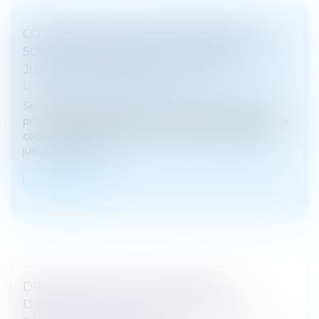
COUR D’ASSISES : L’ENREGISTREMENT
SONORE DES DÉBATS PEUT ÊTRE UTILISÉ
JUSQU’AU PRONONCÉ DE L’ARRÊT !
Droit pénal
/
Procédure pénale
Selon l’article 308, alinéa 4 du Code de procédure
pénale, l’enregistrement sonore des débats devant la
cour d’assises peut être utilisé par cette juridiction
jusqu’au prononcé...
Lire la suite
DROIT DE VISITE ET PLACEMENT
D’ENFANTS : QUELLE PLACE POUR LA