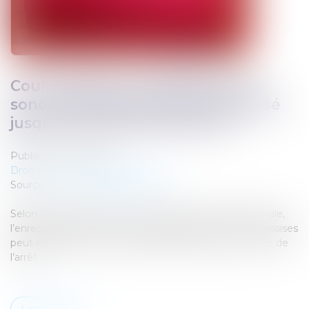
Cour d’assises : l’enregistrement
sonore des débats peut être utilisé
jusqu’au prononcé de l’arrêt !
Publié le :
24/01/2025
Droit pénal
/
Procédure pénale
Source :
www.lemag-juridique.com
Selon l’article 308, alinéa 4 du Code de procédure pénale,
l’enregistrement sonore des débats devant la cour d’assises
peut être utilisé par cette juridiction jusqu’au prononcé de
l’arrêt...
Lire la suite