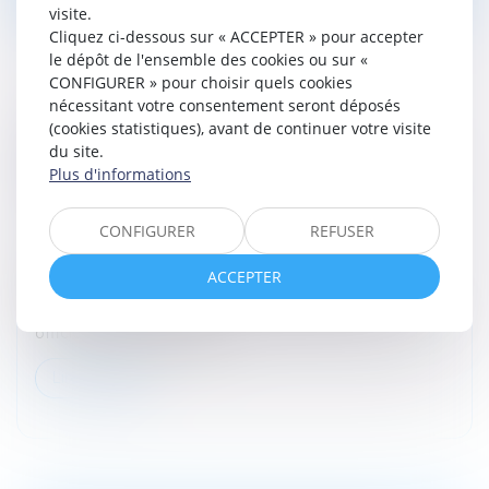
visite.
Cliquez ci-dessous sur « ACCEPTER » pour accepter
le dépôt de l'ensemble des cookies ou sur «
CONFIGURER » pour choisir quels cookies
nécessitant votre consentement seront déposés
(cookies statistiques), avant de continuer votre visite
ORDONNANCE PROVISOIRE DE
du site.
PROTECTION IMMÉDIATE : LE DÉCRET EST
Plus d'informations
PARU
Droit de la famille, des personnes et de leur patrimoine
CONFIGURER
REFUSER
/
Violences familiales
Le décret n° 2025-47 du 15 janvier 2025 relatif à
ACCEPTER
l’ordonnance de protection et à l’ordonnance
provisoire de protection immédiate est paru au Journal
officiel du 16 janvier 2025...
Lire la suite