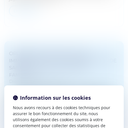
Lire la suite
ORDONNANCE DE PROTECTION
IMMÉDIATE : ZOOM SUR LES MODALITÉS DE
SAISINE DU JUGE AUX AFFAIRES
FAMILIALES !
Droit pénal
/
(NPU) Infraction
Le décret du 15 janvier 2025, pris en application de
l’article 1er de la loi n°2024-536 du 13 juin 2024, instaure
Information sur les cookies
dans le Code de procédure civile les règles relatives à
Nous avons recours à des cookies techniques pour
la sais...
assurer le bon fonctionnement du site, nous
Lire la suite
utilisons également des cookies soumis à votre
consentement pour collecter des statistiques de