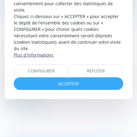
Lire la suite
consentement pour collecter des statistiques de
visite.
Cliquez ci-dessous sur « ACCEPTER » pour accepter
le dépôt de l'ensemble des cookies ou sur «
CONFIGURER » pour choisir quels cookies
nécessitant votre consentement seront déposés
(cookies statistiques), avant de continuer votre visite
PPL JUSTICE DES MINEURS : LA CNCDH
du site.
Plus d'informations
S'INQUIÈTE
Droit pénal
/
Droit pénal des mineurs
CONFIGURER
REFUSER
Alors que le Sénat débute l’examen de la proposition
de loi « Restaurer l'autorité de la justice à l'égard des
ACCEPTER
mineurs délinquants et de leurs parents », la CNCDH
alerte : qu’en...
Lire la suite