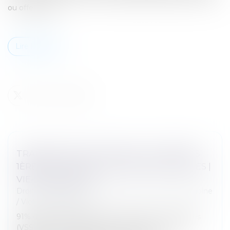
ou offensante...
Lire la suite
TRANSPORTS EN COMMUN : LES FEMMES
1ÈRES VICTIMES DE VIOLENCES SEXUELLES |
VIE-PUBLIQUE.FR
Droit de la famille, des personnes et de leur patrimoine
/
Violences familiales
91% des victimes de violences sexistes ou sexuelles
(VSS) dans les transports en commun sont des