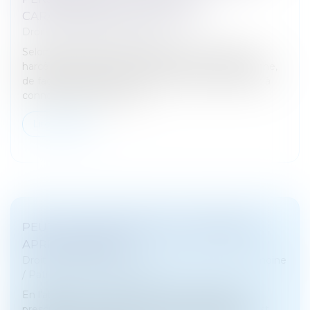
CARACTÉRISER L’INFRACTION
Droit pénal
/
(NPU) Infraction
Selon l’article 222-33 du Code pénal, constitue un
harcèlement sexuel le fait d’imposer à une personne,
de façon répétée, des propos ou comportements à
connotation sexuelle ou s...
Lire la suite
PEUT-ON AGIR EN RECEL SUCCESSORAL
APRÈS CINQ ANS ?
Droit de la famille, des personnes et de leur patrimoine
/
Patrimoine et succession
En l'absence d'un texte spécifique régissant la
prescription de l’action en recel successoral, elle est