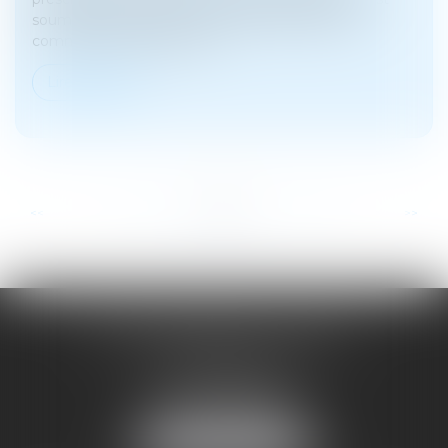
soumise à la prescription quinquennale de droit
commun prévue par l’artic...
Lire la suite
...
...
<<
<
27
28
29
30
31
32
33
>
>>
SOYER ANNABELLE AVOCAT
104 Avenue Frederic Mistral
34500 BEZIERS
Tél :
04 67 28 78 70
Fax : 04 67 28 43 54
NOUS LOCALISER