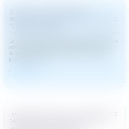
DROIT DE VISITE EN ESPACE DE
RENCONTRE : L’OBLIGATION POUR LE JUGE
DE FIXER UNE DURÉE
Droit de la famille, des personnes et de leur patrimoine
Lorsqu'un droit de visite est exercé dans un espace de
rencontre, le juge doit impérativement en fixer la
durée, conformément à l'article 1180-5 du Code de
procédure civile. L'a...
Lire la suite
HARCÈLEMENT SEXUEL : LA RÉPÉTITION DE
PROPOS À L’ENCONTRE DE PLUSIEURS
PERSONNES PEUT SUFFIRE À