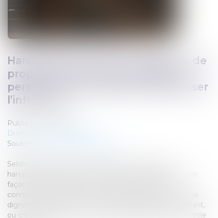
Harcèlement sexuel : la répétition de
propos à l’encontre de plusieurs
personnes peut suffire à caractériser
l’infraction
Publié le :
24/03/2025
Droit pénal
/
(NPU) Infraction
Source :
www.lemag-juridique.com
Selon l’article 222-33 du Code pénal, constitue un
harcèlement sexuel le fait d’imposer à une personne, de
façon répétée, des propos ou comportements à
connotation sexuelle ou sexiste qui portent atteinte à sa
dignité en raison de leur caractère dégradant ou humiliant,
ou créent à son encontre une situation intimidante, hostile