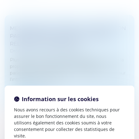
MESSAGERIES CHIFFRÉES : LA DÉLÉGATION
PARLEMENTAIRE AU RENSEIGNEMENT
RELANCE LA POLÉMIQUE
Droit pénal
/
Droit pénal des affaires
Plus d’un an après avoir essayé de l’introduire dans la
proposition de loi Narcotrafic, la délégation
parlementaire au renseignement relance le débat sur
l’introduction de porte...
Lire la suite
Information sur les cookies
Nous avons recours à des cookies techniques pour
assurer le bon fonctionnement du site, nous
utilisons également des cookies soumis à votre
consentement pour collecter des statistiques de
visite.
LIVREURS DES PLATEFORMES DELIVEROO