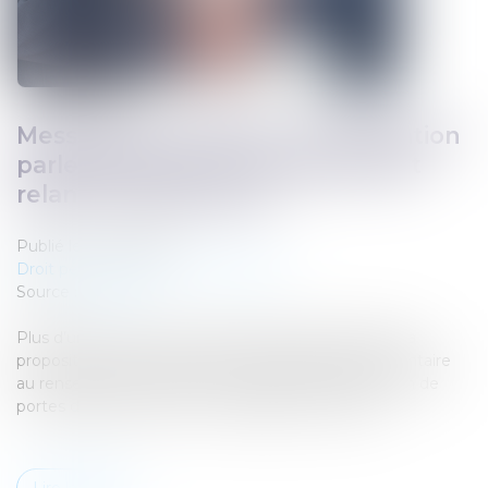
Messageries chiffrées : la Délégation
parlementaire au renseignement
relance la polémique
Publié le :
13/05/2026
Droit pénal
/
Droit pénal des affaires
Source :
next.ink
Plus d’un an après avoir essayé de l’introduire dans la
proposition de loi Narcotrafic, la délégation parlementaire
au renseignement relance le débat sur l’introduction de
portes dérobées dans les messageries chiffrées...
Lire la suite