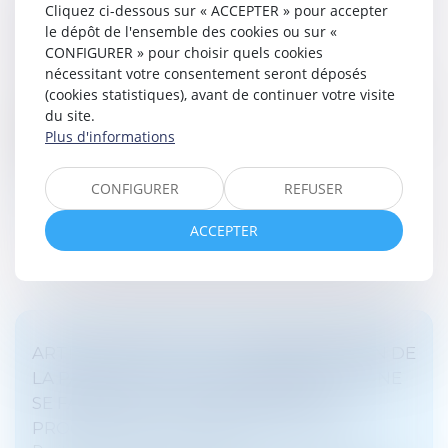
Cliquez ci-dessous sur « ACCEPTER » pour accepter
ET UBER EATS : UNE TRAITE DES ÊTRES
le dépôt de l'ensemble des cookies ou sur «
HUMAINS ?
CONFIGURER » pour choisir quels cookies
Droit pénal
/
(NPU) Infraction
nécessitant votre consentement seront déposés
(cookies statistiques), avant de continuer votre visite
Des associations ont déposé une plainte pour « traite
du site.
d’êtres humains » visant Deliveroo et Uber Eats. Cette
Plus d'informations
qualification pénale interroge concernant les
conditions de travail...
CONFIGURER
REFUSER
Lire la suite
ACCEPTER
ARTICLE 800-2 CPP : LA CONDAMNATION DE
LA PARTIE CIVILE À UNE INDEMNITÉ DE NE
SE FAIRE QUE SUR RÉQUISITION DU
PROCUREUR ET DOIT ÊTRE MOTIVÉE !