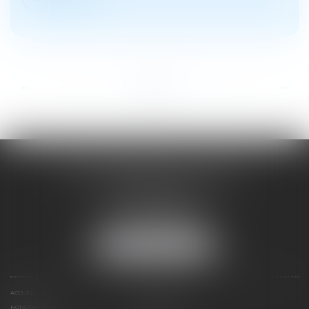
...
...
<<
<
6
7
8
9
10
11
12
>
>>
SOYER ANNABELLE AVOCAT
104 Avenue Frederic Mistral
34500 BEZIERS
Tél :
04 67 28 78 70
Fax : 04 67 28 43 54
NOUS LOCALISER
ACCUEIL
EXPERTISES
HONORAIRES
CONTACT