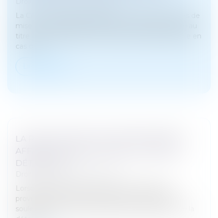
Droit pénal
/
Procédure pénale
La Cour de cassation rappelle les conditions strictes de
mise à la charge de la partie civile d’une indemnité au
titre de l’article 800-2 du code de procédure pénale en
cas de r...
Lire la suite
LA RÉGULARITÉ DE LA MISE EN EXAMEN
AFFECTE LA RÉGULARITÉ DU TITRE DE
DÉTENTION
Droit pénal
/
Procédure pénale
Lorsqu’une personne est placée en détention
provisoire, elle ne peut, sous couvert d’un appel,
soulever des moyens étrangers à l’objet même de la