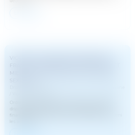
détention...
Lire la suite
VIOLENCE À L’ÉGARD DES FEMMES EN
FRANCE : RENFORCER LA PROTECTION ET
MIEUX LUTTER CONTRE LES VIOLENCES
SEXUELLES
Droit de la famille, des personnes et de leur patrimoine
/
Violences familiales
Ordonnances provisoires de protection immédiate,
dispositifs dédiés de prise en charge sanitaire et
financement de la ligne d’écoute 3919 figurent parmi
les avancées...
Lire la suite