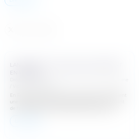
LANCEMENT DU PACK NOUVEAU DÉPART
EN VENDÉE
Droit de la famille, des personnes et de leur patrimoine
/
Violences familiales
En France, les violences au sein du couple constituent
une réalité grave, qui appelle l'engagement constant
de l'ensemble des acteurs publics et associatifs...
Lire la suite