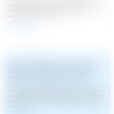
l’article 13b de la Convention de La Haye du 25 octobre
1980 impose le retour immédiat de l’enfant
illicitement déplacé, sauf si...
Lire la suite
VERS L’IMPRESCRIPTIBILITÉ DES CRIMES
SEXUELS SUR MINEURS ? LA POSITION
RADICALE DU PARLEMENT EUROPÉEN
Droit pénal
/
Droit pénal des mineurs
Le Parlement européen a adopté le 17 juin sa position
sur la proposition de directive visant à aider les pays de
l’Union européenne à lutter plus efficacement contre
les abus se...