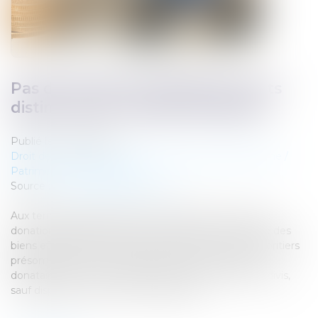
Pas de donation-partage sans lots
distincts pour chaque donataire
Publié le :
24/07/2025
Droit de la famille, des personnes et de leur patrimoine
/
Patrimoine et succession
Source :
www.lemag-juridique.com
Aux termes de l’ancien article 1075 du Code civil, une
donation-partage suppose une répartition matérielle des
biens effectuée par un ascendant au profit de ses héritiers
présomptifs. Cette opération implique que chaque
donataire reçoive un lot distinct, et non des droits indivis,
sauf disposition expresse du législateur...