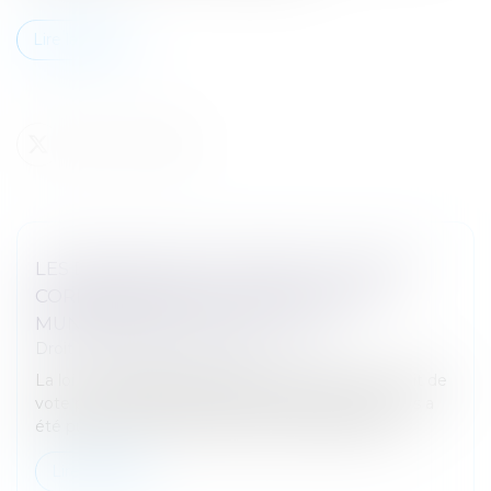
Lire la suite
LES DÉTENUS NE VOTERONT PLUS PAR
CORRESPONDANCE AUX ÉLECTIONS
MUNICIPALES ET LÉGISLATIVES
Droit pénal
/
(NPU) Infraction
La loi n° 2025-658 du 18 juillet 2025 relative au droit de
vote par correspondance des personnes détenues a
été publiée au Journal officiel du 19 juillet 2025...
Lire la suite