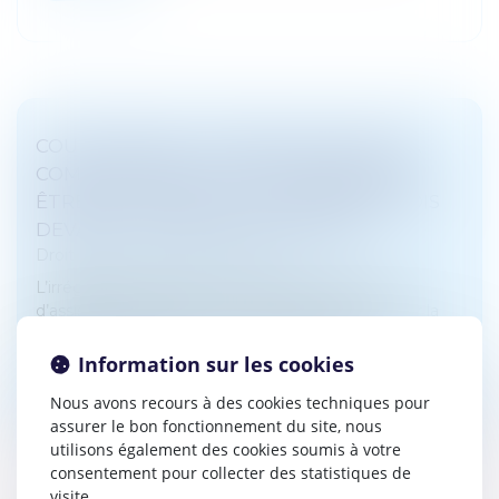
COUR D’ASSISES : L’IRRÉGULARITÉ DE LA
COMPOSITION DE LA COUR NE SAURAIT
ÊTRE INVOQUÉE POUR LA PREMIÈRE FOIS
DEVANT LA COUR DE CASSATION !
Droit pénal
/
Procédure pénale
L’irrégularité affectant la composition de la Cour
d’assises des mineurs ne peut être invoquée pour la
première fois devant la Cour de cassation...
Information sur les cookies
Lire la suite
Nous avons recours à des cookies techniques pour
assurer le bon fonctionnement du site, nous
utilisons également des cookies soumis à votre
consentement pour collecter des statistiques de
visite.