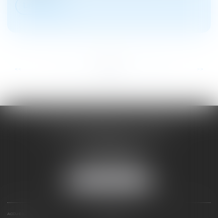
Lire la suite
...
...
<<
<
12
13
14
15
16
17
18
>
>>
SOYER ANNABELLE AVOCAT
104 Avenue Frederic Mistral
34500 BEZIERS
Tél :
04 67 28 78 70
Fax : 04 67 28 43 54
NOUS LOCALISER
ACCUEIL
EXPERTISES