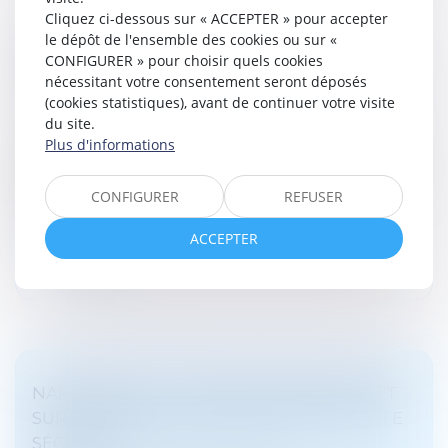
Cliquez ci-dessous sur « ACCEPTER » pour accepter
le dépôt de l'ensemble des cookies ou sur «
PAS DE DONATION-PARTAGE SANS LOTS
CONFIGURER » pour choisir quels cookies
DISTINCTS POUR CHAQUE DONATAIRE
nécessitant votre consentement seront déposés
Droit de la famille, des personnes et de leur patrimoine
(cookies statistiques), avant de continuer votre visite
/
Patrimoine et succession
du site.
Aux termes de l’ancien article 1075 du Code civil, une
Plus d'informations
donation-partage suppose une répartition matérielle
des biens effectuée par un ascendant au profit de ses
CONFIGURER
REFUSER
héritiers présom...
ACCEPTER
Lire la suite
NARCOTRAFIC : PUBLICATION DU DÉCRET
SUR LE RÉGIME DES QUARTIERS DE HAUTE
SÉCURITÉ