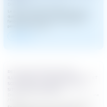
Droit pénal
/
Droit pénal des affaires
Le décret n° 2025-620 du 8 juillet 2025 relatif aux
quartiers de lutte contre la criminalité organisée, à
l’anonymat des personnels de l’administration
pénitentiaire et modifian...
Lire la suite
RETOUR D’UN ENFANT DÉPLACÉ
ILLICITEMENT : LA STABILITÉ AFFECTIVE ET
SCOLAIRE NE CARACTÉRISE PAS UNE
SITUATION INTOLÉRABLE
Droit de la famille, des personnes et de leur patrimoine
/
Filiation
En matière d’enlèvement international d’enfant,