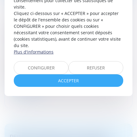
consentement pour collecter des statistiques de
visite.
Cliquez ci-dessous sur « ACCEPTER » pour accepter
le dépôt de l'ensemble des cookies ou sur «
CONFIGURER » pour choisir quels cookies
APPEL EN MATIÈRE CORRECTIONNELLE :
nécessitant votre consentement seront déposés
LES LIMITES DE LA CONTESTATION DE LA
(cookies statistiques), avant de continuer votre visite
PEINE
du site.
Droit pénal
/
Procédure pénale
Plus d'informations
Selon l'article 380-2-1 A alinéa 1er du Code de
procédure pénale, l'appel formé par l'accusé ou le
CONFIGURER
REFUSER
ministère public peut indiquer qu'il ne conteste pas les
réponses données par...
ACCEPTER
Lire la suite
PEINES PRONONCÉES À L’ÉTRANGER :