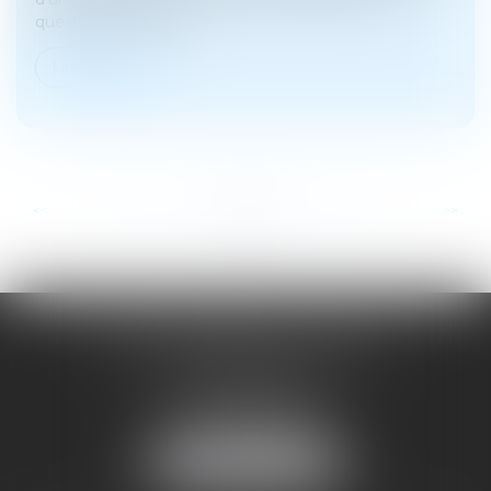
questions complexe...
Lire la suite
...
...
<<
<
39
40
41
42
43
44
45
>
>>
SOYER ANNABELLE AVOCAT
104 Avenue Frederic Mistral
34500 BEZIERS
Tél :
04 67 28 78 70
Fax : 04 67 28 43 54
NOUS LOCALISER