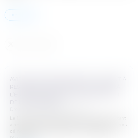
Lire la suite
AVIS SUR LA PROPOSITION DE LOI VISANT À
RESTAURER L’AUTORITÉ DE LA JUSTICE À
L’ÉGARD DES MINEURS DÉLINQUANTS ET
DE LEURS PARENTS
Droit pénal
/
Droit pénal des mineurs
Le 15 octobre 2024, la proposition de loi n°448 « visant
à restaurer l’autorité de la justice à l’égard des mineurs
délinquants et de leurs parents » a été déposée à
l’Assemblée...