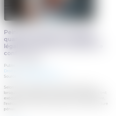
Peines prononcées à l’étranger :
quand la réduction au maximum
légal et la confusion facultative se
confrontent…
Publié le :
28/11/2024
Droit pénal
/
(NPU) Infraction
Source :
www.lemag-juridique.com
Selon l’article 728-56 du Code de procédure pénale,
lorsqu’une condamnation prononcée à l’étranger devient
exécutoire en France par une décision rendue définitive,
l’exécution de la peine est régie par le Code de procédure
pénale...