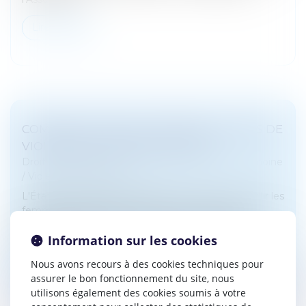
Lire la suite
COMMENT AIDER LES FEMMES VICTIMES DE
VIOLENCES AU SEIN DU COUPLE ?
Droit de la famille, des personnes et de leur patrimoine
/
Violences familiales
L'État publie un guide pratique pour mieux accueillir les
femmes victimes de violences de la part de leur
partenaire. Exhaustif, il propose des définitions des
Information sur les cookies
violences, listes...
Nous avons recours à des cookies techniques pour
Lire la suite
assurer le bon fonctionnement du site, nous
utilisons également des cookies soumis à votre