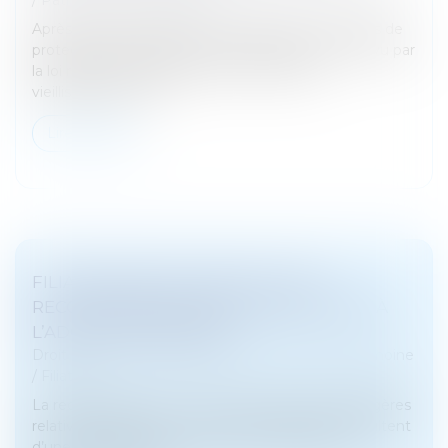
Après 9 années d’attente, le registre des mandats de
protection future vient enfin de prendre vie ! Prévu par
la loi relative à l’adaptation de la société au
vieillissement du 2...
Lire la suite
FILIATION ISSUE D’UNE GPA : UNE
RECONNAISSANCE SANS ASSIMILATION À
L’ADOPTION PLÉNIÈRE
Droit de la famille, des personnes et de leur patrimoine
/
Filiation
La reconnaissance en France des décisions étrangères
relatives à la filiation, notamment lorsqu’elles résultent
d’une gestation pour autrui (GPA), soulève des