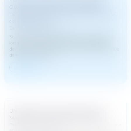
QUAND LA RÉDUCTION AU MAXIMUM
LÉGAL ET LA CONFUSION FACULTATIVE SE
CONFRONTENT…
Droit pénal
/
(NPU) Infraction
Selon l’article 728-56 du Code de procédure pénale,
lorsqu’une condamnation prononcée à l’étranger
devient exécutoire en France par une décision rendue
définitive, l’exécution d...
Lire la suite
UN REGISTRE POUR CENTRALISER LES
MANDATS DE PROTECTION FUTURE
Droit de la famille, des personnes et de leur patrimoine
/
Patrimoine et succession