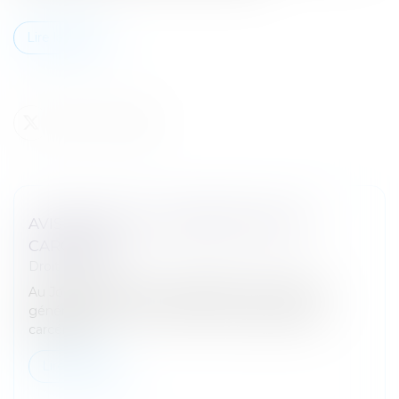
Lire la suite
AVIS RELATIF À LA SURPOPULATION
CARCÉRALE
Droit pénal
Au Journal officiel du 2 juillet 2026, le Contrôleur
général a publié un avis relatif à la surpopulation
carcérale...
Lire la suite