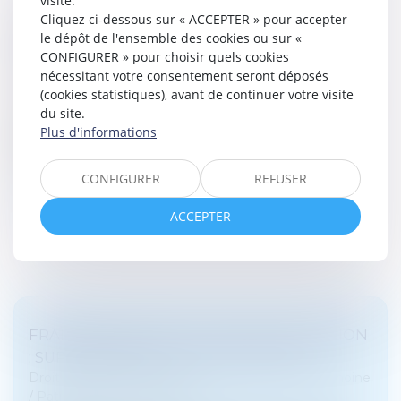
visite.
DESSAISISSEMENT DU JUGE
Cliquez ci-dessous sur « ACCEPTER » pour accepter
le dépôt de l'ensemble des cookies ou sur «
D’INSTRUCTION : LA MENTION « S’EN
CONFIGURER » pour choisir quels cookies
RAPPORTE » NE VAUT PAS RÉQUISITION
nécessitant votre consentement seront déposés
Droit pénal
/
Procédure pénale
(cookies statistiques), avant de continuer votre visite
Le dessaisissement d’un juge d’instruction au profit
du site.
d’un autre juge saisi de faits connexes ne peut
Plus d'informations
intervenir qu’à l’initiative du ministère public.
Conformément à l’article 6...
CONFIGURER
REFUSER
Lire la suite
ACCEPTER
FRAIS BANCAIRES LORS D’UNE SUCCESSION
: SUPPRESSION DES CAS DE GRATUITÉ
Droit de la famille, des personnes et de leur patrimoine
/
Patrimoine et succession