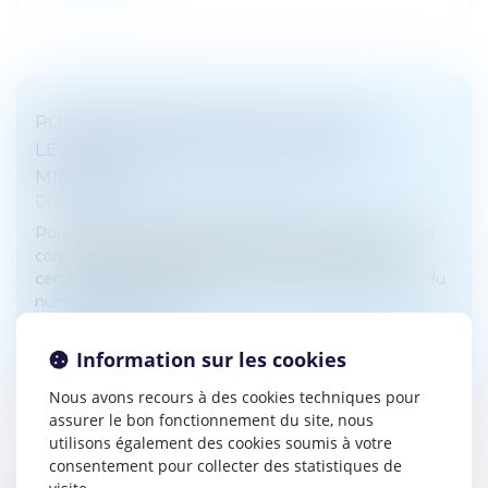
PORNOGRAPHIE EN LIGNE : QUELLE
LÉGISLATION POUR PROTÉGER LES
MINEURS ?
Droit pénal
/
Droit pénal des mineurs
Pour protéger les mineurs, les sites qui diffusent des
contenus pornographiques doivent répondre à
certaines obligations. En France, la loi de régulation du
numérique du 21 mai...
Lire la suite
Information sur les cookies
Nous avons recours à des cookies techniques pour
assurer le bon fonctionnement du site, nous
utilisons également des cookies soumis à votre
consentement pour collecter des statistiques de