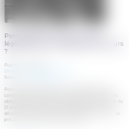
Pornographie en ligne : quelle
législation pour protéger les mineurs
?
Publié le :
06/07/2026
Droit pénal
/
Droit pénal des mineurs
Source :
www.vie-publique.fr
Pour protéger les mineurs, les sites qui diffusent des
contenus pornographiques doivent répondre à certaines
obligations. En France, la loi de régulation du numérique du
21 mai 2024 impose la vérification de l'âge. Dans une
décision du 16 juin 2026, la Cour de justice de l'UE vient de
préciser le cadre de vérification de l'âge...