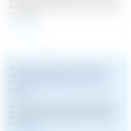
à ce même régime d’exonération (V. François Fruleux,
Exonération totale de droits de succession entre frères
et sœurs (CGI,...
Lire la suite
AVIS SUR LE PROJET DE LOI "VISANT À
OFFRIR DES RÉPONSES IMMÉDIATES AUX
PHÉNOMÈNES TROUBLANT L’ORDRE
PUBLIC"
Droit pénal
Le 25 mars 2026, le Gouvernement a déposé le projet
de loi « visant à offrir des réponses immédiates aux
phénomènes troublant l’ordre public, la sécurité et la
tranquillité de n...