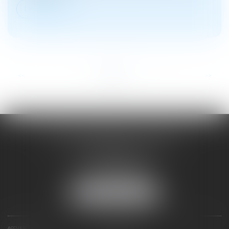
Lire la suite
...
<<
<
1
2
3
4
5
6
7
>
>>
SOYER ANNABELLE AVOCAT
104 Avenue Frederic Mistral
34500 BEZIERS
Tél :
04 67 28 78 70
Fax : 04 67 28 43 54
NOUS LOCALISER
ACCUEIL
EXPERTISES