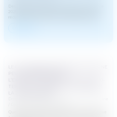
Des règles avaient été mises en place en novembre
2025 concernant les frais qu’une banque peut vous
réclamer lors de la clôture du compte d’un défunt...
Lire la suite
LE COLLATÉRAL ENGAGÉ DANS UN PACS NE
PEUT PAS BÉNÉFICIER DE
L’EXONÉRATION PRÉVUE PAR L’ART. 796-0-
TER DU CGI : FONDEMENT ET PORTÉE DE
LA JURISPRUDENCE
Droit de la famille, des personnes et de leur patrimoine
/
Couples et régime matrimoniaux
Quelques mois après avoir rendu une décision relative