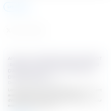
Lire la suite
APPEL D’UN JUGEMENT AVANT DIRE DROIT
: RAPPEL DE L’OBLIGATION POUR LA COUR
D’APPEL DE STATUER SUR L’EXCEPTION
D’INCOMPÉTENCE
Droit pénal
/
Procédure pénale
Lorsqu'une partie civile interjette appel d'un jugement
avant dire droit statuant sur une exception
d'incompétence, la Cour d'appel est compétente pour
examiner non seulement le...