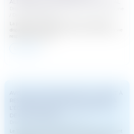
ALTERNATIVE AU VERSEMENT EN CAPITAL
Droit de la famille, des personnes et de leur patrimoine
/
Divorce et séparation
La prestation compensatoire vise à compenser la
disparité que le divorce crée dans les conditions de vie
respectives des époux...
Lire la suite
AVIS SUR LA PROPOSITION DE LOI VISANT À
RESTAURER L’AUTORITÉ DE LA JUSTICE À
L’ÉGARD DES MINEURS DÉLINQUANTS ET
DE LEURS PARENTS
Droit pénal
/
Droit pénal des mineurs
Le 15 octobre 2024, la proposition de loi n°448 « visant