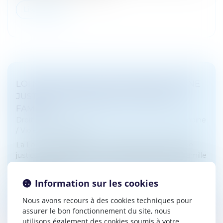
Lire la suite
LOI N° 2024-494 DU 31 MAI 2024 POUR UNE
JUSTICE PATRIMONIALE AU SEIN DE LA
FAMILLE
Droit de la famille, des personnes et de leur patrimoine
/
Violences familiales
La Loi n° 2024-494 du 31 mai 2024 instaure plus de
justice entre les époux en matière de droit de la famille
en s'intéressant à la gestion des patrimoines familiaux,
notamment e...
Information sur les cookies
Lire la suite
Nous avons recours à des cookies techniques pour
assurer le bon fonctionnement du site, nous
utilisons également des cookies soumis à votre