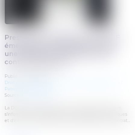
Prestations funéraires : la DGCCRF
émet des recommandations pour
une meilleure transparence des
contrats obsèques
Publié le :
05/12/2024
Droit de la famille, des personnes et de leur patrimoine
/
Patrimoine et succession
Source :
www.weka.fr
La DGCCRF recommande aux consommateurs de bien
s’informer sur les différents contrats d’assurance obsèques
et d’informer leurs proches dès la souscription d’un contrat...