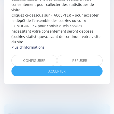
consentement pour collecter des statistiques de
visite.
Cliquez ci-dessous sur « ACCEPTER » pour accepter
le dépôt de l'ensemble des cookies ou sur «
PRINCIPALES, COMPLÉMENTAIRES,
CONFIGURER » pour choisir quels cookies
AUTOMATIQUES... CINQ QUESTIONS SUR LES
nécessitant votre consentement seront déposés
(cookies statistiques), avant de continuer votre visite
PEINES EN DROIT PÉNAL
du site.
Droit pénal
/
(NPU) Infraction
Plus d'informations
En France, le droit pénal consacre le principe
d'individualisation des sanctions prononcées par le juge
CONFIGURER
REFUSER
dans le cadre de la loi. Le législateur a toutefois prévu
des aménagement...
ACCEPTER
Lire la suite