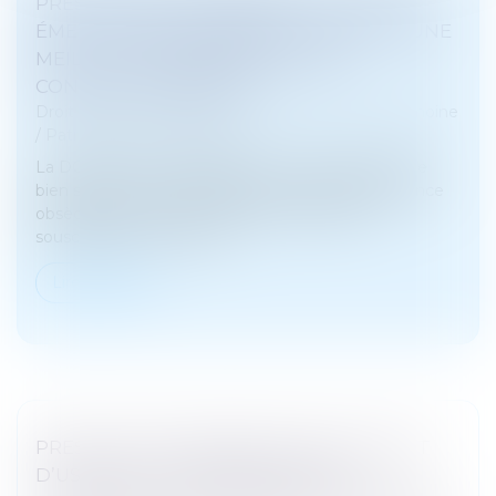
PRESTATIONS FUNÉRAIRES : LA DGCCRF
ÉMET DES RECOMMANDATIONS POUR UNE
MEILLEURE TRANSPARENCE DES
CONTRATS OBSÈQUES
Droit de la famille, des personnes et de leur patrimoine
/
Patrimoine et succession
La DGCCRF recommande aux consommateurs de
bien s’informer sur les différents contrats d’assurance
obsèques et d’informer leurs proches dès la
souscription d’un contrat...
Lire la suite
PRESTATION COMPENSATOIRE ET DROIT
D’USAGE ET D’HABITATION : UNE