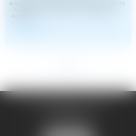
à restaurer l’autorité de la justice à l’égard des mineurs
délinquants et de leurs parents » a été déposée à
l’Assemblée...
Lire la suite
...
...
<<
<
38
39
40
41
42
43
44
>
>>
SOYER ANNABELLE AVOCAT
104 Avenue Frederic Mistral
34500 BEZIERS
Tél :
04 67 28 78 70
Fax : 04 67 28 43 54