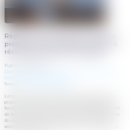
Règlement d’un emprunt sur bien
propre : la communauté n’a droit à
récompense que sur le capital
Publié le :
11/06/2025
Droit de la famille, des personnes et de leur patrimoine
/
Couples et régime matrimoniaux
Source :
www.lemag-juridique.com
Lorsqu’un emprunt est contracté pour financer un bien
propre, le remboursement de ses mensualités par des
fonds communs peut ouvrir droit à récompense au profit
de la communauté. Toutefois, seuls les remboursements
du capital sont pris en compte à ce titre. Les intérêts,
assimilés à des charges de jouissance, ne donnent lieu à