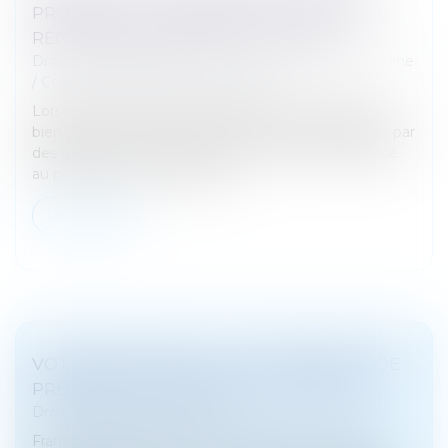
PROPRE : LA COMMUNAUTÉ N’A DROIT À
RÉCOMPENSE QUE SUR LE CAPITAL
Droit de la famille, des personnes et de leur patrimoine
/
Couples et régime matrimoniaux
Lorsqu’un emprunt est contracté pour financer un
bien propre, le remboursement de ses mensualités par
des fonds communs peut ouvrir droit à récompense
au profit de la communauté...
Lire la suite
VOTE DES DÉTENUS : IL EST IMPÉRATIF DE
PRÉSERVER LA SINCÉRITÉ DU SCRUTIN
Droit pénal
/
(NPU) Infraction
François-Noël Buffet, ministre auprès du ministre