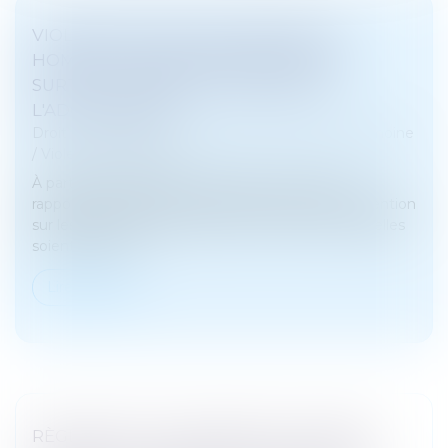
VIOLENCES SEXUELLES ENVERS LES
HOMMES : DES AGRESSIONS SUBIES
SURTOUT PENDANT L'ENFANCE ET
L'ADOLESCENCE
Droit de la famille, des personnes et de leur patrimoine
/
Violences familiales
À partir des résultats de l’enquête "Violences et
rapports de genre" de 2015, l’Ined a porté son attention
sur les violences subies par les hommes. Bien qu'elles
soient moins fr...
Lire la suite
RÈGLEMENT D’UN EMPRUNT SUR BIEN