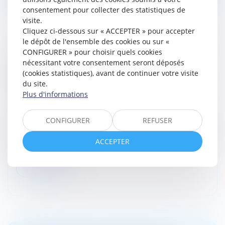
consentement pour collecter des statistiques de
visite.
Cliquez ci-dessous sur « ACCEPTER » pour accepter
le dépôt de l'ensemble des cookies ou sur «
PORTÉE DE LA SAISINE DU JUGE
CONFIGURER » pour choisir quels cookies
nécessitant votre consentement seront déposés
D’INSTRUCTION ET CONDITIONS D’ACCÈS
(cookies statistiques), avant de continuer votre visite
AUX DONNÉES API-PNR : DERNIÈRES
du site.
PRÉCISIONS JURISPRUDENTIELLES
Plus d'informations
Droit pénal
/
Procédure pénale
En l’espèce, un mandat d’arrêt avait été délivré à
CONFIGURER
REFUSER
l’encontre d’un ressortissant en exécution d’un mandat
d’arrêt national émis dans le cadre d’une information
ACCEPTER
judiciaire portan...
Lire la suite