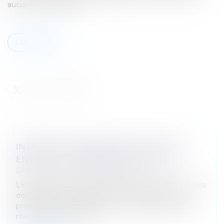
aucune récompense...
Lire la suite
INTERDIRE LES RÉSEAUX SOCIAUX AUX
ENFANTS : UNE PROMESSE DÉLICATE
Droit pénal
/
Droit pénal des mineurs
L’interdiction en France des réseaux sociaux aux moins
de 15 ans d’ici « quelques mois », annoncée par le
président Emmanuel Macron mardi 10 juin après le
meurtre d’une surveill...