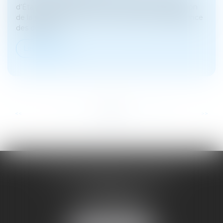
d’État, ministre de l’Intérieur, se félicite de l’adoption
de la proposition de loi sur le vote par correspondance
des détenus...
Lire la suite
...
...
<<
<
17
18
19
20
21
22
23
>
>>
SOYER ANNABELLE AVOCAT
104 Avenue Frederic Mistral
34500 BEZIERS
Tél :
04 67 28 78 70
Fax : 04 67 28 43 54