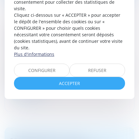
consentement pour collecter des statistiques de
visite.
Cliquez ci-dessous sur « ACCEPTER » pour accepter
le dépôt de l'ensemble des cookies ou sur «
CONFIGURER » pour choisir quels cookies
PORNOGRAPHIE EN LIGNE : QUELLE
nécessitant votre consentement seront déposés
LÉGISLATION POUR PROTÉGER LES
(cookies statistiques), avant de continuer votre visite
MINEURS ?
du site.
Droit pénal
/
Droit pénal des mineurs
Plus d'informations
Pour protéger les mineurs, les sites qui diffusent des
contenus pornographiques doivent répondre à
CONFIGURER
REFUSER
certaines obligations. En France, la loi de régulation du
numérique du 21 mai...
ACCEPTER
Lire la suite