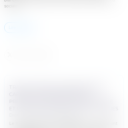
sociales...
Lire la suite
TRAVAIL DISSIMULÉ, BLANCHIMENT DE
CAPITAUX ET ESCROQUERIE AUX
PRESTATIONS SOCIALES : 12 MIS EN CAUSE
ET PLUS DE 4 MILLIONS D’EUROS DE SAISIES
Droit pénal
/
Droit pénal des affaires
Le 16 juin 2026, plus de 120 gendarmes et policiers ont