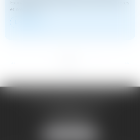
Exonération totale de droits de succession entre frères
et sœurs (CGI,...
Lire la suite
...
<<
<
1
2
3
4
5
6
7
>
>>
SOYER ANNABELLE AVOCAT
104 Avenue Frederic Mistral
34500 BEZIERS
Tél :
04 67 28 78 70
Fax : 04 67 28 43 54
NOUS LOCALISER