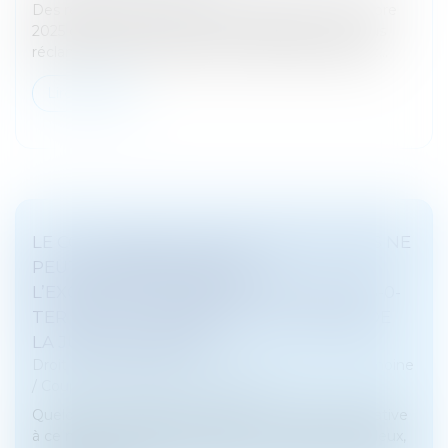
Des règles avaient été mises en place en novembre
2025 concernant les frais qu’une banque peut vous
réclamer lors de la clôture du compte d’un défunt...
Lire la suite
LE COLLATÉRAL ENGAGÉ DANS UN PACS NE
PEUT PAS BÉNÉFICIER DE
L’EXONÉRATION PRÉVUE PAR L’ART. 796-0-
TER DU CGI : FONDEMENT ET PORTÉE DE
LA JURISPRUDENCE
Droit de la famille, des personnes et de leur patrimoine
/
Couples et régime matrimoniaux
Quelques mois après avoir rendu une décision relative
à ce même régime d’exonération (V. François Fruleux,