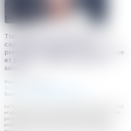
Travail dissimulé, blanchiment de
capitaux et escroquerie aux
prestations sociales : 12 mis en cause
et plus de 4 millions d’euros de
saisies
Publié le :
08/07/2026
Droit pénal
/
Droit pénal des affaires
Source :
www.gendarmerie.interieur.gouv.fr
Le 16 juin 2026, plus de 120 gendarmes et policiers ont été
engagés dans une vaste opération d’interpellations et de
perquisitions conduite dans le cadre d’une enquête
préliminaire portant sur des faits de travail dissimulé,
blanchiment de capitaux et escroquerie aux prestations