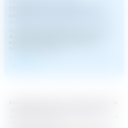
DESSAISISSEMENT DU JUGE
D’INSTRUCTION : LA MENTION « S’EN
RAPPORTE » NE VAUT PAS RÉQUISITION
Droit pénal
/
Procédure pénale
Le dessaisissement d’un juge d’instruction au profit
d’un autre juge saisi de faits connexes ne peut
intervenir qu’à l’initiative du ministère public.
Conformément à l’article 6...
Lire la suite
FRAIS BANCAIRES LORS D’UNE SUCCESSION
: SUPPRESSION DES CAS DE GRATUITÉ
Droit de la famille, des personnes et de leur patrimoine
/
Patrimoine et succession