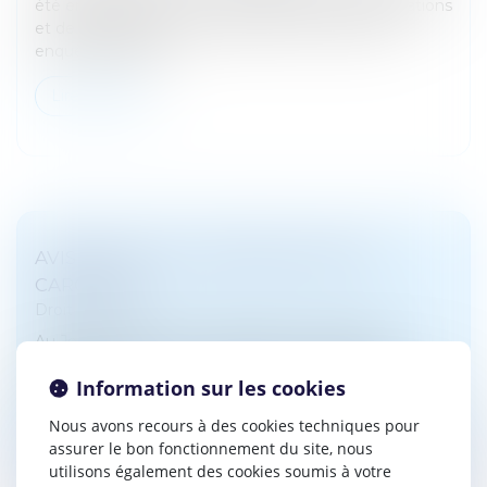
été engagés dans une vaste opération d’interpellations
et de perquisitions conduite dans le cadre d’une
enquête prélimina...
Lire la suite
AVIS RELATIF À LA SURPOPULATION
CARCÉRALE
Droit pénal
Au Journal officiel du 2 juillet 2026, le Contrôleur
général a publié un avis relatif à la surpopulation
Information sur les cookies
carcérale...
Nous avons recours à des cookies techniques pour
Lire la suite
assurer le bon fonctionnement du site, nous
utilisons également des cookies soumis à votre