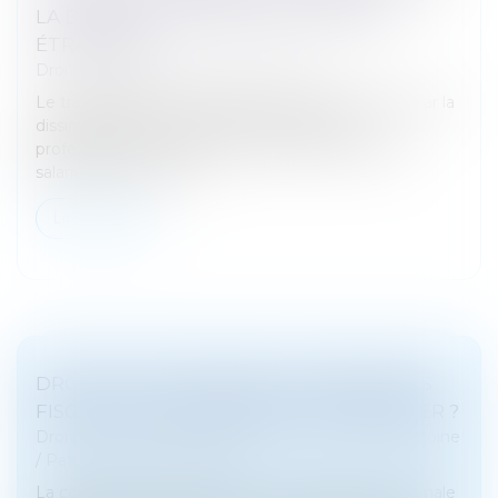
LA DURÉE DE TRAVAIL DES SALARIÉS
ÉTRANGERS
Droit pénal
/
Droit pénal des affaires
Le travail dissimulé constitue un délit caractérisé par la
dissimulation intentionnelle d’une activité
professionnelle ou de tout ou partie d’un emploi
salarié. Dans un arrêt...
Lire la suite
DROITS DE SUCCESSION: LES AVANTAGES
FISCAUX DE L'ASSURANCE-VIE EN DANGER ?
Droit de la famille, des personnes et de leur patrimoine
/
Patrimoine et succession
La commission des Finances de l'Assemblée nationale