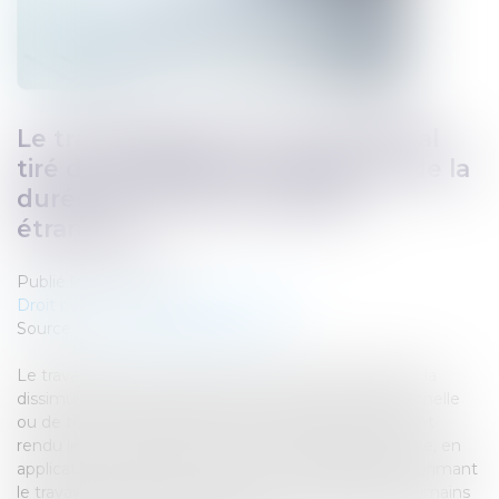
Le travail dissimulé et profit illégal
tiré de la différence salariale et de la
durée de travail des salariés
étrangers
Publié le :
30/10/2024
Droit pénal
/
Droit pénal des affaires
Source :
www.lemag-juridique.com
Le travail dissimulé constitue un délit caractérisé par la
dissimulation intentionnelle d’une activité professionnelle
ou de tout ou partie d’un emploi salarié. Dans un arrêt
rendu le 16 octobre 2024, la Cour de cassation affirme, en
application de l’article L.8224-5 du Code du travail réprimant
le travail dissimulé, que dans le cas de travailleurs roumains