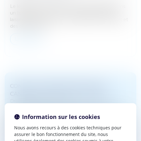
Le légataire universel est la personne désignée dans
un testament pour recevoir l’intégralité des biens
laissés par le défunt, après le règlement des dettes et
des charges de la...
Lire la suite
CONDUITE APRÈS ABSORPTION DE
CANNABIS : DROITS DE LA DÉFENSE
Droit pénal
/
(NPU) Infraction
Il résulte des articles L. 235-2, R. 235-5, R. 235-6 et R.
Information sur les cookies
235-11 du Code de la route qu’à la suite du
prélèvement salivaire effectué par un officier ou agent
Nous avons recours à des cookies techniques pour
de police judiciai...
assurer le bon fonctionnement du site, nous
utilisons également des cookies soumis à votre