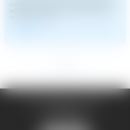
a adopté ce jeudi 17 octobre un amendement pour
augmenter la fiscalité sur les assurances vie dans le
cadre d'une succession....
Lire la suite
...
...
<<
<
42
43
44
45
46
47
48
>
>>
SOYER ANNABELLE AVOCAT
104 Avenue Frederic Mistral
34500 BEZIERS
Tél :
04 67 28 78 70
Fax : 04 67 28 43 54