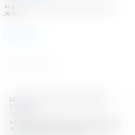
Pézenas : il veut laver son honneur, armé d'un sabre
japonais
Lire la suite
LES POINTS DE RENCONTRES PARENT
ENFANT
Actualités de droit
A l’occasion de crises ou de ruptures familiales graves,
les espaces de rencontre parents-enfants peuvent
être des lieux d’étapes nécessaires