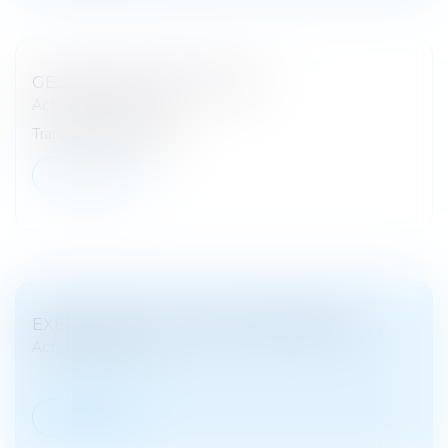
GESTATION POUR AUTRUI
Actualités de droit
Transcription partielle
Lire la suite
EXERCICE DE L'AUTORITÉ PARENTALE
Actualités de droit
Lire la suite