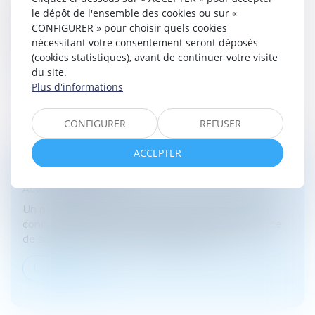
PROCÉDURE
le dépôt de l'ensemble des cookies ou sur «
Actualités de droit
CONFIGURER » pour choisir quels cookies
Appel d'un jugement du tribunal pour enfant
nécessitant votre consentement seront déposés
(cookies statistiques), avant de continuer votre visite
Lire la suite
du site.
Plus d'informations
CONFIGURER
REFUSER
ACCEPTER
DROIT DE VISITE
Actualités de droit
Un parent peut-il refuser de confier ses enfants au
concubin de l'autre parent dans le cadre de l'exercice
de son droit de visite et d'hébergement ?
Lire la suite