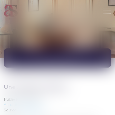
ACTUALITÉS
Une audience pénale....
Publié le :
05/09/2017
Actualités du cabinet
Source :
www.google.fr