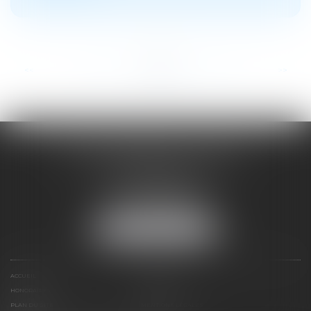
...
<<
<
49
50
51
52
53
54
55
>
>>
SOYER ANNABELLE AVOCAT
104 Avenue Frederic Mistral
34500 BEZIERS
Tél :
04 67 28 78 70
Fax : 04 67 28 43 54
NOUS LOCALISER
ACCUEIL
EXPERTISES
HONORAIRES
CONTACT
PLAN DU SITE
MENTIONS LÉGALES