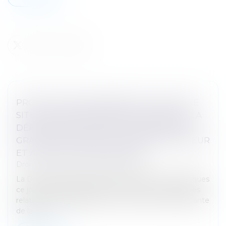
PROTECTION DE L’ENFANCE : FACE À UNE
SITUATION EXTRÊMEMENT DÉGRADÉE, LA
DÉFENSEURE DES DROITS DÉNONCE DE
GRAVES ATTEINTES À L’INTÉRÊT SUPÉRIEUR
ET AUX DROITS DES ENFANTS
Droit pénal
/
Droit pénal des mineurs
La Défenseure des droits, Claire Hédon, rend publiques
ce jour une décision-cadre et 7 décisions territoriales
relatives à la dégradation de plus en plus préoccupante
de la prot...