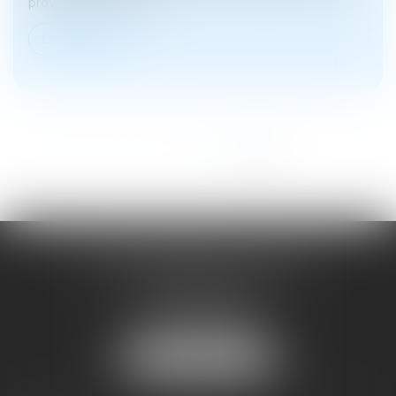
provisoire en 2019. Il...
Lire la suite
<<
<
1
2
3
4
5
>
>>
SOYER ANNABELLE AVOCAT
104 Avenue Frederic Mistral
34500 BEZIERS
Tél :
04 67 28 78 70
Fax : 04 67 28 43 54
NOUS LOCALISER