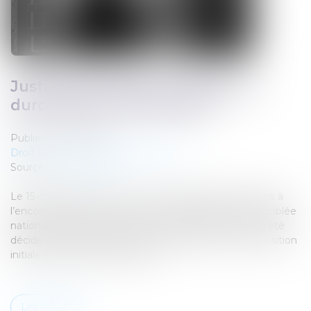
Justice des mineurs : bientôt un
durcissement des peines ?
Publié le :
10/12/2024
Droit pénal
/
Droit pénal des mineurs
Source :
www.ash.tm.fr
Le 15 octobre dernier, un texte durcissant les sanctions à
l’encontre des moins de 18 ans a été déposé à l’Assemblée
nationale. Après étude par la commission des lois, il a été
décidé de supprimer plusieurs dispositions de la proposition
initiale et d’en ajouter d’autres...
Lire la suite