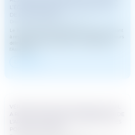
L’ÉGARD DES MINEURS DÉLINQUANTS ET
DE LEURS PARENTS
Droit pénal
/
Droit pénal des mineurs
Le 15 octobre 2024, la proposition de loi n°448 « visant
à restaurer l’autorité de la justice à l’égard des mineurs
délinquants et de leurs parents » a été déposée à
l’Assemblée...
Lire la suite
VÉRIFICATION DE L'ÂGE EN LIGNE : LA CNIL
A RENDU SON AVIS SUR LE RÉFÉRENTIEL DE
L’ARCOM CONCERNANT L’ACCÈS AUX SITES
PORNOGRAPHIQUES