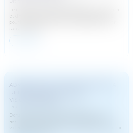
Droit pénal
/
Droit pénal des mineurs
Le référentiel de l’Arcom doit permettre de renforcer
et d’encadrer les dispositifs de vérification de l’âge
pour l’accès à des contenus pornographiques. Dans
son avis, la CNIL...
Lire la suite
ADMISSION DE LA PROLONGATION DE LA
DÉTENTION PROVISOIRE PAR
VISIOCONFÉRENCE
Droit pénal
/
Droit pénal des mineurs
Dans cette affaire, le prévenu, alors âgé de 17 ans,
avait été placé en examen du chef de vol avec
violences ayant entraîné la mort, et placé en détention