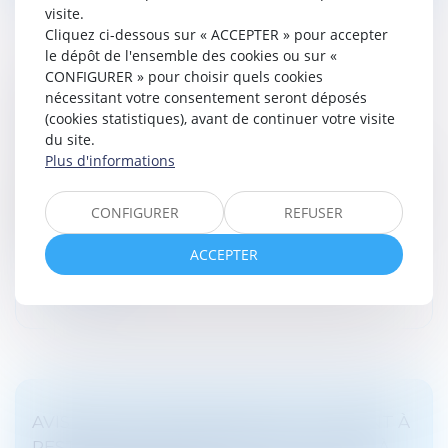
visite.
Cliquez ci-dessous sur « ACCEPTER » pour accepter
le dépôt de l'ensemble des cookies ou sur «
CONFIGURER » pour choisir quels cookies
JUSTICE DES MINEURS : BIENTÔT UN
nécessitant votre consentement seront déposés
DURCISSEMENT DES PEINES ?
(cookies statistiques), avant de continuer votre visite
du site.
Droit pénal
/
Droit pénal des mineurs
Plus d'informations
Le 15 octobre dernier, un texte durcissant les sanctions
à l’encontre des moins de 18 ans a été déposé à
l’Assemblée nationale. Après étude par la commission
CONFIGURER
REFUSER
des lois, il a été...
ACCEPTER
Lire la suite
AVIS SUR LA PROPOSITION DE LOI VISANT À
RESTAURER L’AUTORITÉ DE LA JUSTICE À