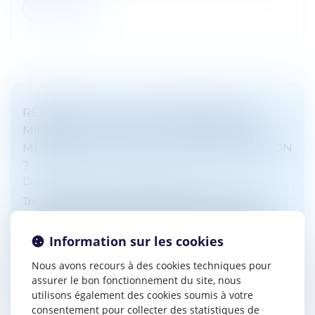
Lire la suite
RÉFORME DE LA JUSTICE PÉNALE DES
MINEURS : LES NOUVEAUX MODULES DE
MESURES ÉDUCATIVES, UNE AMÉLIORATION
?
Droit pénal
/
Droit pénal des mineurs
Très attendue par les professionnels du droit des
mineurs, la réforme de la justice pénale des mineurs
promettait un texte profondément refondu et des
Information sur les cookies
procédures modernisées...
Nous avons recours à des cookies techniques pour
Lire la suite
assurer le bon fonctionnement du site, nous
utilisons également des cookies soumis à votre
consentement pour collecter des statistiques de