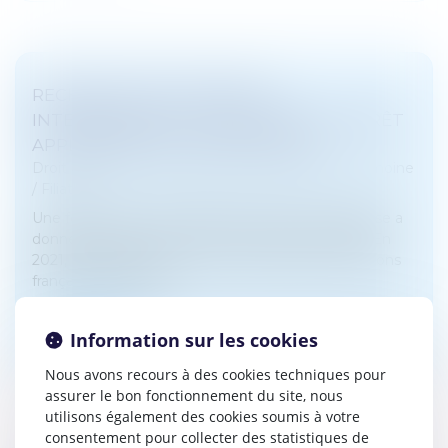
RECHERCHE DE PATERNITÉ
INTERNATIONALE : CASSATION DE L’ARRÊT
APPLIQUANT LA LOI DE FLORIDE
Droit de la famille, des personnes et de leur patrimoine
/
Filiation
Une femme de nationalité américaine et biélorusse a
donné naissance à un enfant en Floride en 2019. En
2021, elle a assigné un homme devant les juridictions
françaises en recher...
Lire la suite
Information sur les cookies
Nous avons recours à des cookies techniques pour
assurer le bon fonctionnement du site, nous
utilisons également des cookies soumis à votre
consentement pour collecter des statistiques de