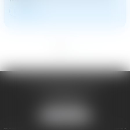
Lire la suite
<<
<
1
2
>
>>
SOYER ANNABELLE AVOCAT
104 Avenue Frederic Mistral
34500 BEZIERS
Tél :
04 67 28 78 70
Fax : 04 67 28 43 54
NOUS LOCALISER