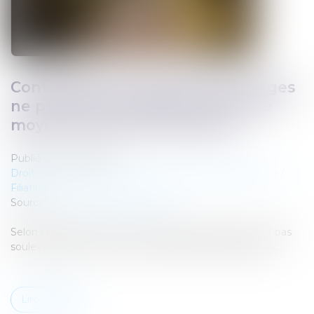
Contestation de paternité : les juges
ne peuvent pas relever d’office le
moyen tiré de la prescription
Publié le :
25/08/2025
Droit de la famille, des personnes et de leur patrimoine
/
Filiation
Source :
www.lemag-juridique.com
Selon l’article 2247 du Code civil, les juges ne peuvent pas
soulever d’office le moyen résultant de la prescription...
Lire la suite