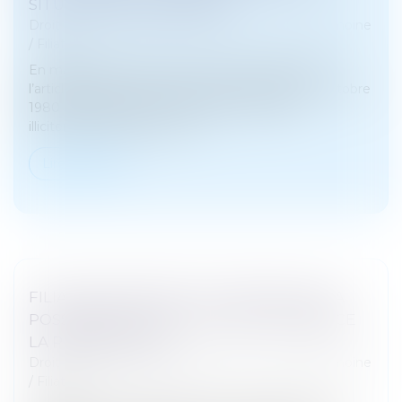
SITUATION INTOLÉRABLE
Droit de la famille, des personnes et de leur patrimoine
/
Filiation
En matière d’enlèvement international d’enfant,
l’article 13b de la Convention de La Haye du 25 octobre
1980 impose le retour immédiat de l’enfant
illicitement déplacé, sauf si...
Lire la suite
FILIATION NATURELLE ET PREUVE DE LA
POSSESSION D’ÉTAT : QUAND COMMENCE
LA PRESCRIPTION ?
Droit de la famille, des personnes et de leur patrimoine
/
Filiation