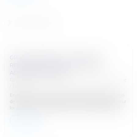
GPA À L'ÉTRANGER : L'EXEQUATUR
RECONNAÎT LA FILIATION, PAS UNE
ADOPTION PLÉNIÈRE
Droit de la famille, des personnes et de leur patrimoine
/
Filiation
En principe, une décision étrangère établissant un lien
de filiation produit ses effets en France sans exequatur
lorsqu'elle ne nécessite aucune mesure d'exécution...
Lire la suite