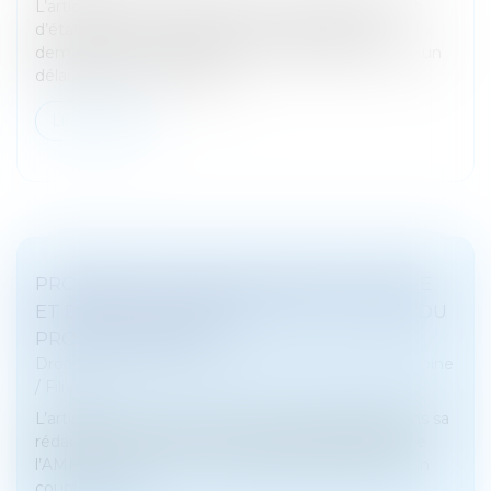
L’article 330 du Code civil prévoit que la possession
d’état peut être judiciairement constatée à la
demande de toute personne y ayant intérêt, dans un
délai de dix ans à compte...
Lire la suite
PROCRÉATION MÉDICALEMENT ASSISTÉE
ET DÉCÈS DU CONJOINT : EST-CE LA FIN DU
PROJET PARENTAL ?
Droit de la famille, des personnes et de leur patrimoine
/
Filiation
L’article L 2141-2 du Code de la santé publique, dans sa
rédaction issue de la loi du 2 août 2021, conditionne
l’AMP à l’existence d’un projet parental porté par un
couple ou un...