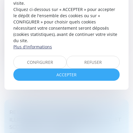
visite.
CONTESTATION DE PATERNITÉ : LES JUGES
Cliquez ci-dessous sur « ACCEPTER » pour accepter
NE PEUVENT PAS RELEVER D’OFFICE LE
le dépôt de l'ensemble des cookies ou sur «
MOYEN TIRÉ DE LA PRESCRIPTION
CONFIGURER » pour choisir quels cookies
nécessitant votre consentement seront déposés
Droit de la famille, des personnes et de leur patrimoine
(cookies statistiques), avant de continuer votre visite
/
Filiation
du site.
Selon l’article 2247 du Code civil, les juges ne peuvent
Plus d'informations
pas soulever d’office le moyen résultant de la
prescription...
CONFIGURER
REFUSER
Lire la suite
ACCEPTER
RETOUR D’UN ENFANT DÉPLACÉ
ILLICITEMENT : LA STABILITÉ AFFECTIVE ET
SCOLAIRE NE CARACTÉRISE PAS UNE