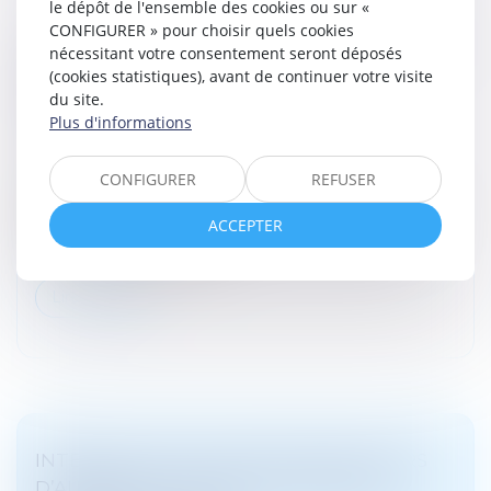
le dépôt de l'ensemble des cookies ou sur «
CONFIGURER » pour choisir quels cookies
HARCÈLEMENT SEXUEL : LA RÉPÉTITION DE
nécessitant votre consentement seront déposés
PROPOS À L’ENCONTRE DE PLUSIEURS
(cookies statistiques), avant de continuer votre visite
PERSONNES PEUT SUFFIRE À
du site.
Plus d'informations
CARACTÉRISER L’INFRACTION
Droit pénal
/
(NPU) Infraction
CONFIGURER
REFUSER
Selon l’article 222-33 du Code pénal, constitue un
harcèlement sexuel le fait d’imposer à une personne,
ACCEPTER
de façon répétée, des propos ou comportements à
connotation sexuelle ou s...
Lire la suite
INTERDICTION DE CAPTATION EN COURS
D’AUDIENCE : LA COUR DE CASSATION