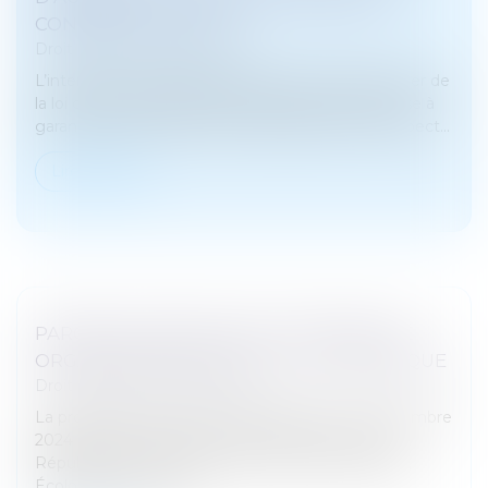
CONFIRME LA RÈGLE
Droit pénal
/
(NPU) Infraction
L’interdiction de captation prévue par l’article 38 ter de
la loi du 29 juillet 1881 sur la liberté de la presse vise à
garantir à la fois la sérénité des débats, que le respect...
Lire la suite
PARQUET NATIONAL ANTI-CRIMINALITÉ
ORGANISÉE NARCOTRAFIC LOI ORGANIQUE
Droit pénal
/
(NPU) Infraction
La proposition de loi avait été déposée le 10 décembre
2024 par les sénateurs Étienne Blanc du parti les
Républicains et Jérôme Durain, du parti Socialiste,
Écologiste et Républ...