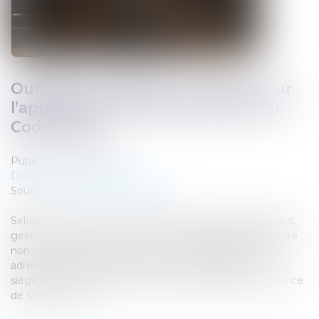
Outrage à magistrat : précisions sur
l’application de l’article 434-24 du
Code pénal
Publié le :
07/04/2025
Droit pénal
/
(NPU) Infraction
Source :
www.lemag-juridique.com
Selon l’article 434-24 du Code pénal, l’outrage par paroles,
gestes ou menaces, par écrits ou images de toute nature
non rendus publics ou par l’envoi d’objets quelconques
adressés à un magistrat, un juré ou toute personne
siégeant dans une formation juridictionnelle dans l’exercice
de ses fonctions...