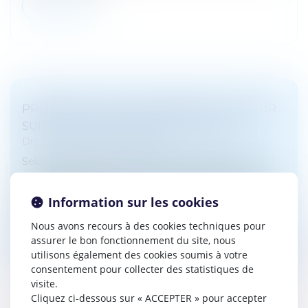
Lire la suite
PRÉEMPTION ET DÉLAISSEMENT : RETOUR
SUR LA NOTION D’ABUS D’AUTORITÉ
Droit pénal
/
(NPU) Infraction
Selon l’article 432-1 du Code pénal, le fait, pour une
personne dépositaire de l’autorité publique et agissant
dans l’exercice de ses fonctions, de prendre des
Information sur les cookies
mesures destinées...
Nous avons recours à des cookies techniques pour
Lire la suite
assurer le bon fonctionnement du site, nous
utilisons également des cookies soumis à votre
consentement pour collecter des statistiques de
visite.
Cliquez ci-dessous sur « ACCEPTER » pour accepter