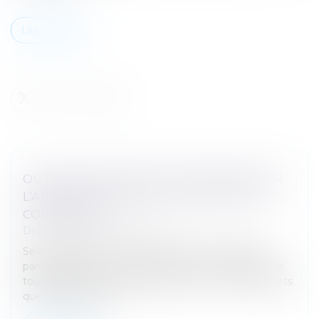
Lire la suite
OUTRAGE À MAGISTRAT : PRÉCISIONS SUR
L’APPLICATION DE L’ARTICLE 434-24 DU
CODE PÉNAL
Droit pénal
/
(NPU) Infraction
Selon l’article 434-24 du Code pénal, l’outrage par
paroles, gestes ou menaces, par écrits ou images de
toute nature non rendus publics ou par l’envoi d’objets
quelconques adres...