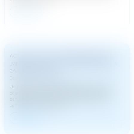
Lire la suite
ACTION CIVILE DU PROPRIÉTAIRE D’UN
IMMEUBLE ACQUIS POSTÉRIEUREMENT À
SA DESTRUCTION
Droit pénal
/
(NPU) Infraction
Un tribunal pour enfants, qui déclare des mineurs
coupables de destruction volontaire par un moyen
dangereux et complicité, déclare irrecevable la
constitution de partie civile...
Lire la suite