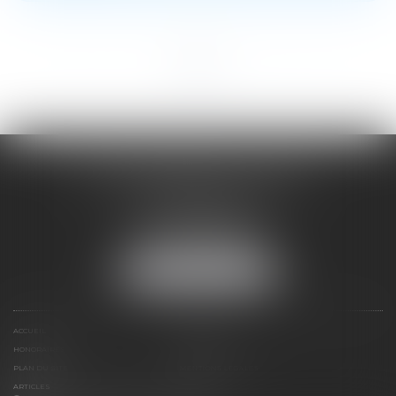
<<
<
1
2
3
4
5
>
>>
SOYER ANNABELLE AVOCAT
104 Avenue Frederic Mistral
34500 BEZIERS
Tél :
04 67 28 78 70
Fax : 04 67 28 43 54
NOUS LOCALISER
ACCUEIL
EXPERTISES
HONORAIRES
CONTACT
PLAN DU SITE
MENTIONS LÉGALES
ARTICLES