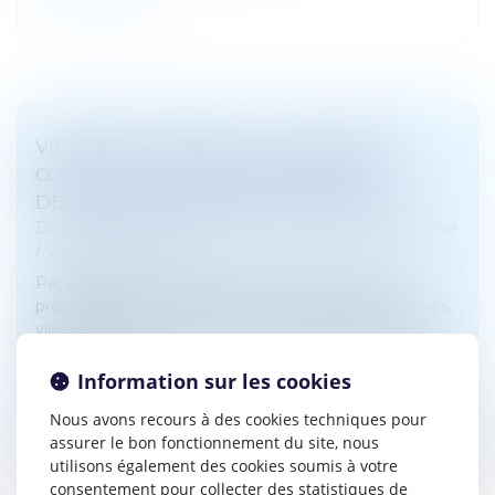
VIOLENCE CONJUGALE : LE CONTRÔLE
COERCITIF, UN CRIME DE LIBERTÉ
DÉSORMAIS DANS LE DROIT FRANÇAIS
Droit de la famille, des personnes et de leur patrimoine
/
Violences familiales
Par l'adoption en première lecture, mardi, de la
proposition de loi "visant à renforcer la lutte contre les
violences sexuelles et sexistes", les députés français
ont validé l'i...
Information sur les cookies
Lire la suite
Nous avons recours à des cookies techniques pour
assurer le bon fonctionnement du site, nous
utilisons également des cookies soumis à votre
consentement pour collecter des statistiques de