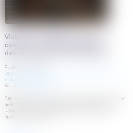
Violence conjugale : le contrôle
coercitif, un crime de liberté
désormais dans le droit français
Publié le :
14/02/2025
Droit de la famille, des personnes et de leur patrimoine
/
Violences familiales
Source :
www.france24.com
Par l'adoption en première lecture, mardi, de la proposition
de loi "visant à renforcer la lutte contre les violences
sexuelles et sexistes", les députés français ont validé
l'inscription dans le code…