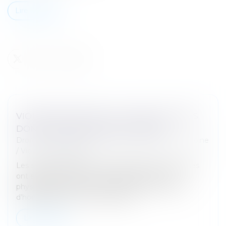
Lire la suite
VIOLENCES SEXUELLES : 122 600 VICTIMES
DONT UNE MAJORITÉ DE FEMMES
Droit de la famille, des personnes et de leur patrimoine
/
Violences familiales
Les services de police et de gendarmerie nationales
ont enregistré 450 100 victimes de violences
physiques en 2024 (hors homicides et tentatives
d’homicides), soit une augmentat...
Lire la suite