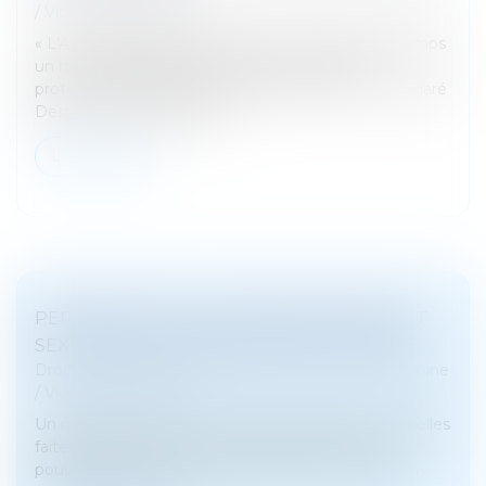
/
Violences familiales
« L'Assemblée parlementaire a joué depuis longtemps
un rôle prépondérant dans la promotion et la
protection des droits des personnes LGBTI », a déclaré
Despina Chatzivassiliou-T...
Lire la suite
PERSISTANCE DE VIOLENCES SEXISTES ET
SEXUELLES SOUS RELATION D'AUTORITÉ
Droit de la famille, des personnes et de leur patrimoine
/
Violences familiales
Un rapport consacré aux violences sexistes et sexuelles
faites aux femmes sous relation d’autorité et de
pouvoir a été remis au gouvernement. Il dresse un