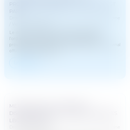
PROTECTION IMMÉDIATE : LE DÉCRET EST
PARU
Droit de la famille, des personnes et de leur patrimoine
/
Violences familiales
Le décret n° 2025-47 du 15 janvier 2025 relatif à
l’ordonnance de protection et à l’ordonnance
provisoire de protection immédiate est paru au Journal
officiel du 16 janvier 2025...
Lire la suite
METTRE FIN AUX VIOLENCES ET
DISCRIMINATIONS À L'ÉGARD DES FEMMES
LBQ EN EUROPE
Droit de la famille, des personnes et de leur patrimoine