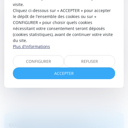
visite.
Cliquez ci-dessous sur « ACCEPTER » pour accepter
le dépôt de l'ensemble des cookies ou sur «
LES VIOLENCES INTRAFAMILIALES NON
CONFIGURER » pour choisir quels cookies
CONJUGALES ENREGISTRÉES PAR LES
nécessitant votre consentement seront déposés
SERVICES DE SÉCURITÉ EN 2023
(cookies statistiques), avant de continuer votre visite
Droit de la famille, des personnes et de leur patrimoine
du site.
/
Violences familiales
Plus d'informations
En 2023, les services de police et de gendarmerie ont
enregistré 82 800 victimes de violences intrafamiliales
CONFIGURER
REFUSER
non conjugales : 63 700 victimes de violences
physiques et 19 100 v...
ACCEPTER
Lire la suite
ORDONNANCE PROVISOIRE DE