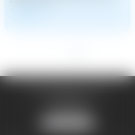
état des lieux de la s...
Lire la suite
<<
<
1
2
3
4
5
>
>>
SOYER ANNABELLE AVOCAT
104 Avenue Frederic Mistral
34500 BEZIERS
Tél :
04 67 28 78 70
Fax : 04 67 28 43 54
NOUS LOCALISER